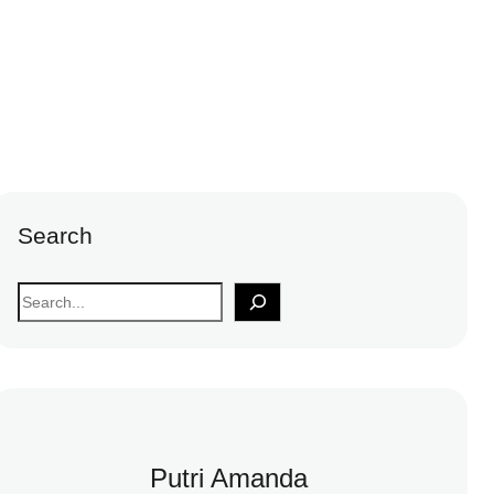
Search
S
e
a
r
c
h
Putri Amanda