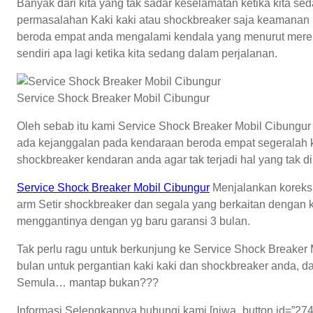
Banyak dari kita yang tak sadar keselamatan ketika kita s
permasalahan Kaki kaki atau shockbreaker saja keamanan k
beroda empat anda mengalami kendala yang menurut merek
sendiri apa lagi ketika kita sedang dalam perjalanan.
Service Shock Breaker Mobil Cibungur
Oleh sebab itu kami Service Shock Breaker Mobil Cibung
ada kejanggalan pada kendaraan beroda empat segeralah k
shockbreaker kendaran anda agar tak terjadi hal yang tak di
Service Shock Breaker Mobil Cibungur
Menjalankan koreksi a
arm Setir shockbreaker dan segala yang berkaitan dengan 
menggantinya dengan yg baru garansi 3 bulan.
Tak perlu ragu untuk berkunjung ke Service Shock Breaker
bulan untuk pergantian kaki kaki dan shockbreaker anda, d
Semula… mantap bukan???
Informasi Selengkapnya hubungi kami [njwa_button id=”274