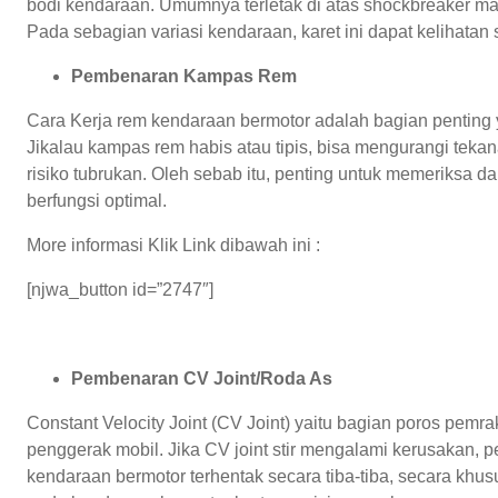
bodi kendaraan. Umumnya terletak di atas shockbreaker 
Pada sebagian variasi kendaraan, karet ini dapat kelihatan
Pembenaran Kampas Rem
Cara Kerja rem kendaraan bermotor adalah bagian penting
Jikalau kampas rem habis atau tipis, bisa mengurangi tek
risiko tubrukan. Oleh sebab itu, penting untuk memeriksa 
berfungsi optimal.
More informasi Klik Link dibawah ini :
[njwa_button id=”2747″]
Pembenaran CV Joint/Roda As
Constant Velocity Joint (CV Joint) yaitu bagian poros pemra
penggerak mobil. Jika CV joint stir mengalami kerusakan, p
kendaraan bermotor terhentak secara tiba-tiba, secara khusus