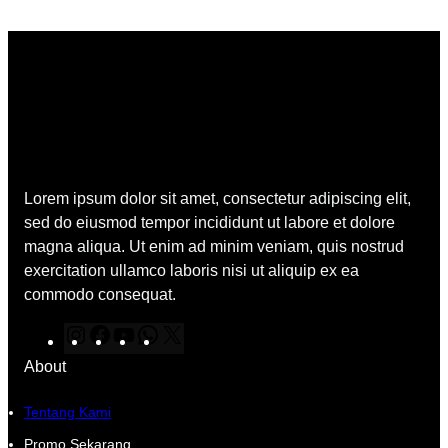
Lorem ipsum dolor sit amet, consectetur adipiscing elit,
sed do eiusmod tempor incididunt ut labore et dolore
magna aliqua. Ut enim ad minim veniam, quis nostrud
exercitation ullamco laboris nisi ut aliquip ex ea
commodo consequat.
I
F
Y
W
X
n
a
o
h
About
s
c
u
a
t
e
T
t
Tentang Kami
a
b
u
s
Promo Sekarang