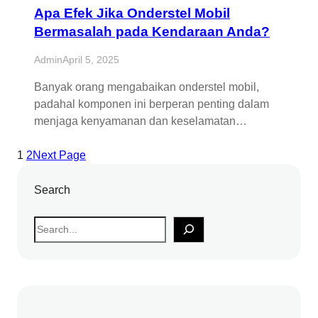
Apa Efek Jika Onderstel Mobil
Bermasalah pada Kendaraan Anda?
Admin
April 5, 2025
Banyak orang mengabaikan onderstel mobil,
padahal komponen ini berperan penting dalam
menjaga kenyamanan dan keselamatan…
1
2
Next Page
Search
S
e
a
r
c
h