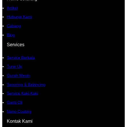
g
o
b
A
Artikel
r
o
e
p
a
k
p
Hubungi Kami
m
Cabang
Blog
Services
Service Berkala
Tune Up
Gurah Mesin
Spooring & Balancing
Service Kaki-Kaki
Ganti Oli
Nano Coating
Kontak Kami