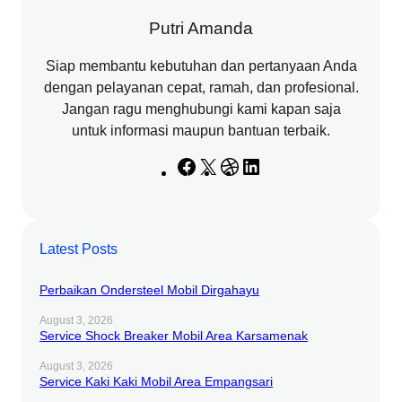
Putri Amanda
Siap membantu kebutuhan dan pertanyaan Anda
dengan pelayanan cepat, ramah, dan profesional.
Jangan ragu menghubungi kami kapan saja
untuk informasi maupun bantuan terbaik.
F
X
D
L
a
r
i
c
i
n
e
b
k
Latest Posts
b
b
e
o
b
d
Perbaikan Ondersteel Mobil Dirgahayu
o
l
I
k
e
n
August 3, 2026
Service Shock Breaker Mobil Area Karsamenak
August 3, 2026
Service Kaki Kaki Mobil Area Empangsari