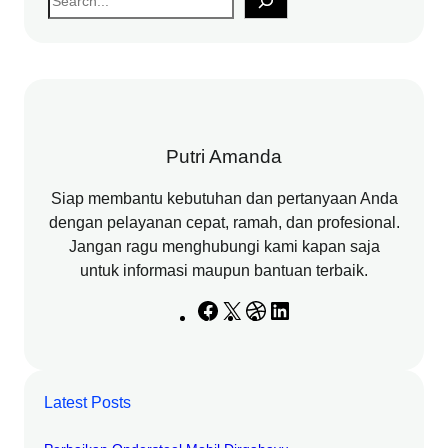
e
a
r
c
h
Putri Amanda
Siap membantu kebutuhan dan pertanyaan Anda
dengan pelayanan cepat, ramah, dan profesional.
Jangan ragu menghubungi kami kapan saja
untuk informasi maupun bantuan terbaik.
F
X
D
L
a
r
i
c
i
n
e
b
k
Latest Posts
b
b
e
o
b
d