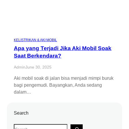
KELISTRIKAN & AKI MOBIL
Apa yang Terjadi Jika Aki Mobil Soak
Saat Berkendara?
Admin
June 30, 2025
Aki mobil soak di jalan bisa menjadi mimpi buruk
bagi pengemudi. Bayangkan, Anda sedang
dalam…
Search
S