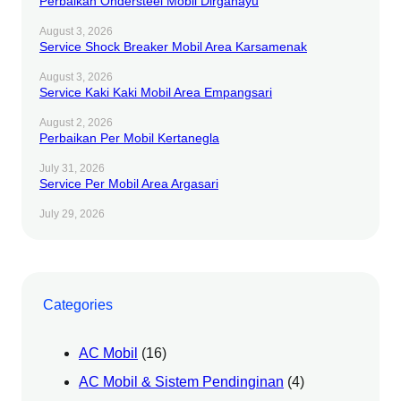
Perbaikan Ondersteel Mobil Dirgahayu
o
l
I
k
e
n
August 3, 2026
Service Shock Breaker Mobil Area Karsamenak
August 3, 2026
Service Kaki Kaki Mobil Area Empangsari
August 2, 2026
Perbaikan Per Mobil Kertanegla
July 31, 2026
Service Per Mobil Area Argasari
July 29, 2026
Categories
AC Mobil
(16)
AC Mobil & Sistem Pendinginan
(4)