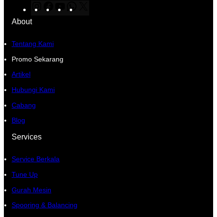
I
F
Y
W
X
n
a
o
h
About
s
c
u
a
t
e
T
t
Tentang Kami
a
b
u
s
Promo Sekarang
g
o
b
A
Artikel
r
o
e
p
a
k
p
Hubungi Kami
m
Cabang
Blog
Services
Service Berkala
Tune Up
Gurah Mesin
Spooring & Balancing