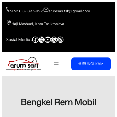
Skip
to
+62 813-1897-0216
arumsari.tsk@gmail.com
content
Haji Mashudi, Kota Tasikmalaya
Facebook
X
YouTube
WhatsApp
Instagram
Sosial Media :
HUBUNGI KAMI
Bengkel Rem Mobil