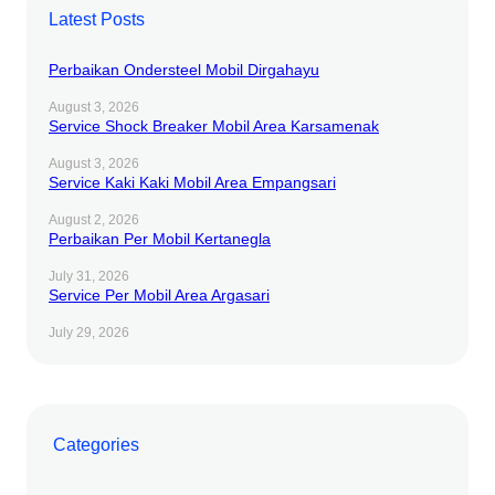
Latest Posts
b
b
e
o
b
d
Perbaikan Ondersteel Mobil Dirgahayu
o
l
I
k
e
n
August 3, 2026
Service Shock Breaker Mobil Area Karsamenak
August 3, 2026
Service Kaki Kaki Mobil Area Empangsari
August 2, 2026
Perbaikan Per Mobil Kertanegla
July 31, 2026
Service Per Mobil Area Argasari
July 29, 2026
Categories