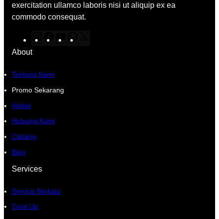
exercitation ullamco laboris nisi ut aliquip ex ea
commodo consequat.
I
F
Y
W
X
n
a
o
h
About
s
c
u
a
t
e
T
t
Tentang Kami
a
b
u
s
Promo Sekarang
g
o
b
A
Artikel
r
o
e
p
a
k
p
Hubungi Kami
m
Cabang
Blog
Services
Service Berkala
Tune Up