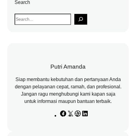
Search
S
e
a
r
c
h
Putri Amanda
Siap membantu kebutuhan dan pertanyaan Anda
dengan pelayanan cepat, ramah, dan profesional.
Jangan ragu menghubungi kami kapan saja
untuk informasi maupun bantuan terbaik.
F
X
D
L
a
r
i
c
i
n
e
b
k