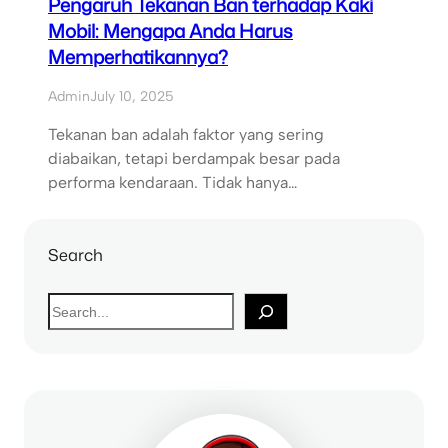
Pengaruh Tekanan Ban terhadap Kaki
Mobil: Mengapa Anda Harus
Memperhatikannya?
Admin
July 10, 2025
Tekanan ban adalah faktor yang sering
diabaikan, tetapi berdampak besar pada
performa kendaraan. Tidak hanya…
Search
S
e
a
r
c
h