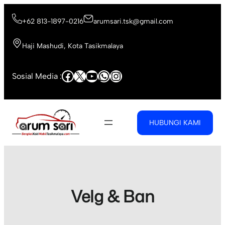
Skip
to
+62 813-1897-0216
arumsari.tsk@gmail.com
content
Haji Mashudi, Kota Tasikmalaya
Facebook
X
YouTube
WhatsApp
Instagram
Sosial Media :
HUBUNGI KAMI
Velg & Ban