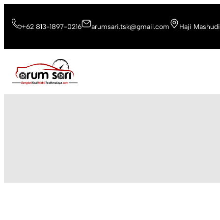
Skip
to
+62 813-1897-0216
arumsari.tsk@gmail.com
Haji Mashudi
content