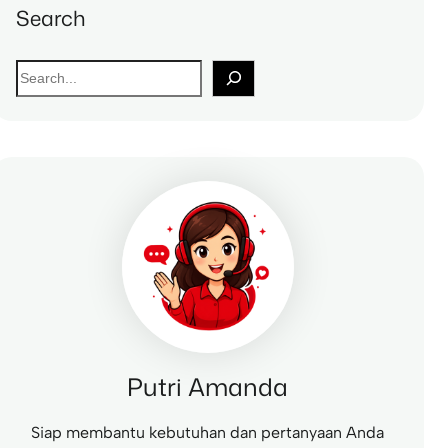
Search
S
e
a
r
c
h
Putri Amanda
Siap membantu kebutuhan dan pertanyaan Anda