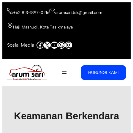
Skip
to
+62 813-1897-0216
arumsari.tsk@gmail.com
content
Haji Mashudi, Kota Tasikmalaya
Facebook
X
YouTube
WhatsApp
Instagram
Sosial Media :
HUBUNGI KAMI
Keamanan Berkendara