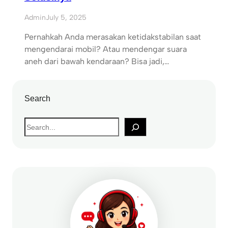
Admin
July 5, 2025
Pernahkah Anda merasakan ketidakstabilan saat
mengendarai mobil? Atau mendengar suara
aneh dari bawah kendaraan? Bisa jadi,…
Search
S
e
a
r
c
h