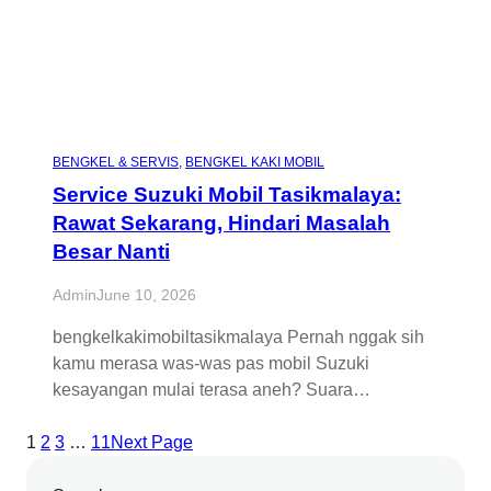
BENGKEL & SERVIS
, 
BENGKEL KAKI MOBIL
Service Suzuki Mobil Tasikmalaya:
Rawat Sekarang, Hindari Masalah
Besar Nanti
Admin
June 10, 2026
bengkelkakimobiltasikmalaya Pernah nggak sih
kamu merasa was-was pas mobil Suzuki
kesayangan mulai terasa aneh? Suara…
1
2
3
…
11
Next Page