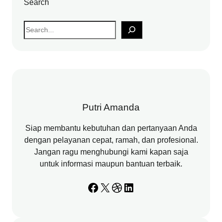
Search
S
e
a
r
c
h
Putri Amanda
Siap membantu kebutuhan dan pertanyaan Anda
dengan pelayanan cepat, ramah, dan profesional.
Jangan ragu menghubungi kami kapan saja
untuk informasi maupun bantuan terbaik.
Facebook
X
Dribbble
LinkedIn