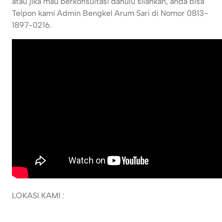
atau jika mau berkonsultasi dahulu silahkan, anda bisa
Telpon kami Admin Bengkel Arum Sari di Nomor 0813-
1897-0216.
LOKASI KAMI :