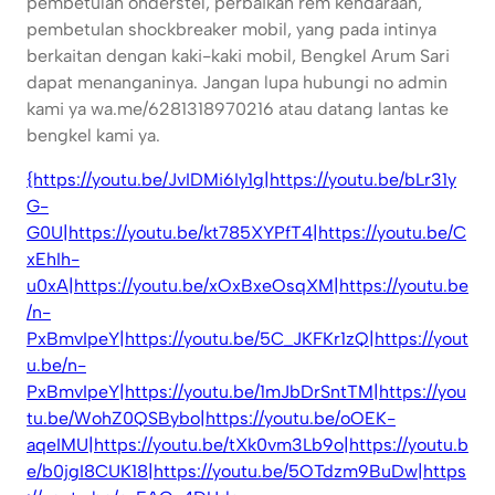
pembetulan onderstel, perbaikan rem kendaraan,
pembetulan shockbreaker mobil, yang pada intinya
berkaitan dengan kaki-kaki mobil, Bengkel Arum Sari
dapat menanganinya. Jangan lupa hubungi no admin
kami ya wa.me/6281318970216 atau datang lantas ke
bengkel kami ya.
{https://youtu.be/JvIDMi6Iy1g|https://youtu.be/bLr31y
G-
G0U|https://youtu.be/kt785XYPfT4|https://youtu.be/C
xEhIh-
u0xA|https://youtu.be/xOxBxeOsqXM|https://youtu.be
/n-
PxBmvIpeY|https://youtu.be/5C_JKFKr1zQ|https://yout
u.be/n-
PxBmvIpeY|https://youtu.be/1mJbDrSntTM|https://you
tu.be/WohZ0QSBybo|https://youtu.be/oOEK-
aqeIMU|https://youtu.be/tXk0vm3Lb9o|https://youtu.b
e/b0jgI8CUK18|https://youtu.be/5OTdzm9BuDw|https