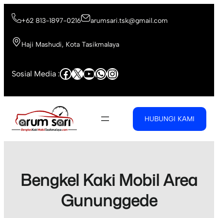
Skip
to
+62 813-1897-0216
arumsari.tsk@gmail.com
content
Haji Mashudi, Kota Tasikmalaya
Facebook
X
YouTube
WhatsApp
Instagram
Sosial Media :
HUBUNGI KAMI
Bengkel Kaki Mobil Area
Gununggede