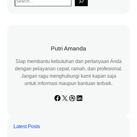
e
a
r
c
h
Putri Amanda
Siap membantu kebutuhan dan pertanyaan Anda
dengan pelayanan cepat, ramah, dan profesional.
Jangan ragu menghubungi kami kapan saja
untuk informasi maupun bantuan terbaik.
Facebook
X
Dribbble
LinkedIn
Latest Posts