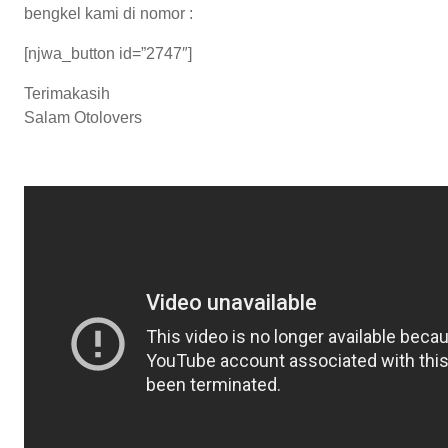
bengkel kami di nomor :
[njwa_button id=”2747″]
Terimakasih
Salam Otolovers