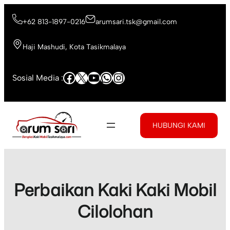
Skip
to
+62 813-1897-0216
arumsari.tsk@gmail.com
content
Haji Mashudi, Kota Tasikmalaya
Facebook
X
YouTube
WhatsApp
Instagram
Sosial Media :
HUBUNGI KAMI
Perbaikan Kaki Kaki Mobil
Cilolohan