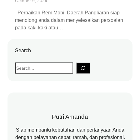
October 9, 2024
Perbaikan Rem Mobil Daerah Pangliaran siap
menolong anda dalam menyelesaikan persoalan
pada kaki-kaki atau…
Search
S
e
a
r
c
h
Putri Amanda
Siap membantu kebutuhan dan pertanyaan Anda
dengan pelayanan cepat, ramah, dan profesional.