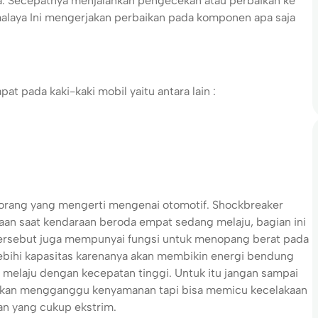
a. Secepatnya menjalankan pengecekan atau perbaikan ke
malaya
Ini mengerjakan perbaikan pada komponen apa saja
 pada kaki-kaki mobil yaitu antara lain :
an orang yang mengerti mengenai otomotif. Shockbreaker
an saat kendaraan beroda empat sedang melaju, bagian ini
 tersebut juga mempunyai fungsi untuk menopang berat pada
ebihi kapasitas karenanya akan membikin energi bendung
 melaju dengan kecepatan tinggi. Untuk itu jangan sampai
akan mengganggu kenyamanan tapi bisa memicu kecelakaan
n yang cukup ekstrim.