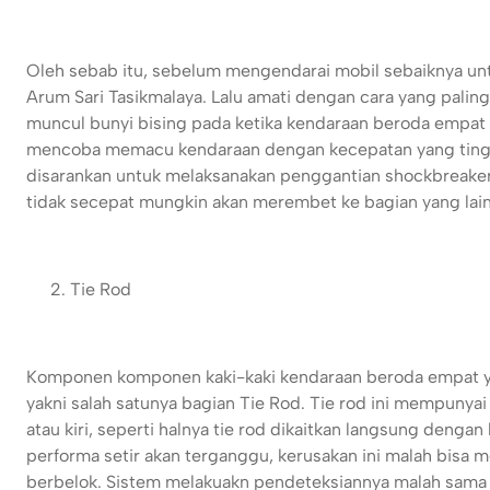
Oleh sebab itu, sebelum mengendarai mobil sebaiknya unt
Arum Sari Tasikmalaya. Lalu amati dengan cara yang pal
muncul bunyi bising pada ketika kendaraan beroda empat t
mencoba memacu kendaraan dengan kecepatan yang tinggi 
disarankan untuk melaksanakan penggantian shockbreake
tidak secepat mungkin akan merembet ke bagian yang lai
Tie Rod
Komponen komponen kaki-kaki kendaraan beroda empat yan
yakni salah satunya bagian Tie Rod. Tie rod ini mempunya
atau kiri, seperti halnya tie rod dikaitkan langsung deng
performa setir akan terganggu, kerusakan ini malah bisa
berbelok. Sistem melakuakn pendeteksiannya malah sama hal