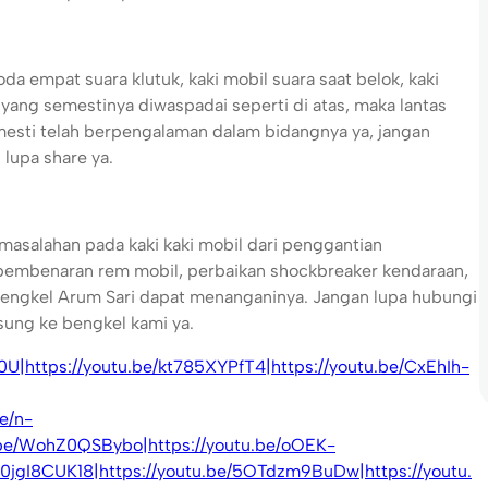
a empat suara klutuk, kaki mobil suara saat belok, kaki
 yang semestinya diwaspadai seperti di atas, maka lantas
mesti telah berpengalaman dalam bidangnya ya, jangan
lupa share ya.
masalahan pada kaki kaki mobil dari penggantian
, pembenaran rem mobil, perbaikan shockbreaker kendaraan,
 Bengkel Arum Sari dapat menanganinya. Jangan lupa hubungi
ung ke bengkel kami ya.
G0U|https://youtu.be/kt785XYPfT4|https://youtu.be/CxEhIh-
e/n-
.be/WohZ0QSBybo|https://youtu.be/oOEK-
b0jgI8CUK18|https://youtu.be/5OTdzm9BuDw|https://youtu.