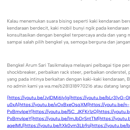
Kalau menemukan suara bising seperti kaki kendaraan berod
kendaraan berdecit, kaki mobil bunyi ngik pada kendaraan
konsultasikan dengan bengkel terpercaya anda dan yang 
sampai salah pilih bengkel ya, semoga berguna dan jangan 
Bengkel Arum Sari Tasikmalaya melayani pelbagai tipe per
shockbreaker, perbaikan rack steer, perbaikan onderstel
yang pada intinya berkaitan dengan kaki-kaki kendaraan,
no admin kami ya wa.me/6281318970216 atau datang langs
{https://youtu.be/JvIDMi6Iy1g|https://youtu.be/bLr31yG-
u0xA|https://youtu.be/xOxBxeOsqXM|https://youtu.be/n-
PxBmvIpeY|https://youtu.be/5C_JKFKr1zQ|https://youtu.b
PxBmvIpeY|https://youtu.be/1mJbDrSntTM|https://youtu
aqeIMU|https://youtu.be/tXk0vm3Lb9o|https://youtu.be/