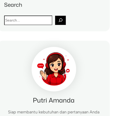
Search
S
e
a
r
c
h
Putri Amanda
Siap membantu kebutuhan dan pertanyaan Anda