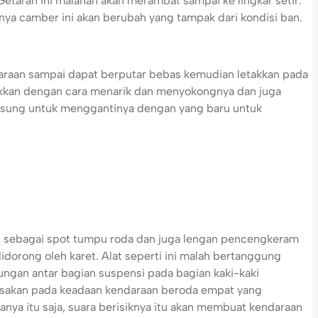
taran ini malahan akan merambat sampai ke lingkar setir.
anya camber ini akan berubah yang tampak dari kondisi ban.
araan sampai dapat berputar bebas kemudian letakkan pada
rakkan dengan cara menarik dan menyokongnya dan juga
gsung untuk menggantinya dengan yang baru untuk
 sebagai spot tumpu roda dan juga lengan pencengkeram
idorong oleh karet. Alat seperti ini malah bertanggung
ngan antar bagian suspensi pada bagian kaki-kaki
usakan pada keadaan kendaraan beroda empat yang
nya itu saja, suara berisiknya itu akan membuat kendaraan