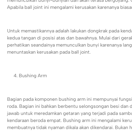
memunculkan bunyi-bunyian dan akan terasa bergoyang. Ge
Apabila ball joint ini mengalami kerusakan karenanya bias
Untuk memastikannya adalah lakukan dongkrak pada kend
kedua tangan di posisi atas dan bawahnya. Mulai dari ge
perhatikan seandainya memunculkan bunyi karenanya lan
menuntaskan kerusakan pada ball joint.
Bushing Arm
Bagian pada komponen bushing arm ini mempunyai fungsi
roda. Bagian ini bahkan berbentu selongsongan besi dan d
jawab untuk meredamkan getaran yang terjadi pada sambu
kendaraan beroda empat. Bushing arm ini mengalami ker
membuatnya tidak nyaman dikala akan dikendarai. Bukan ha