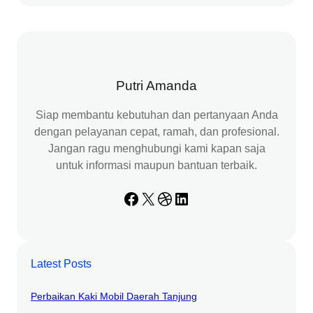
a
r
c
h
Putri Amanda
Siap membantu kebutuhan dan pertanyaan Anda
dengan pelayanan cepat, ramah, dan profesional.
Jangan ragu menghubungi kami kapan saja
untuk informasi maupun bantuan terbaik.
Facebook
X
Dribbble
LinkedIn
Latest Posts
Perbaikan Kaki Mobil Daerah Tanjung