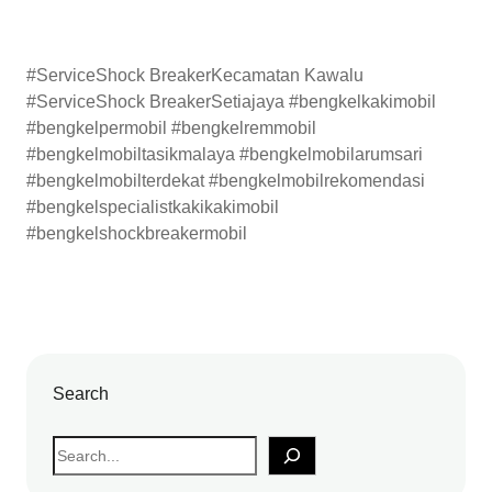
#ServiceShock BreakerKecamatan Kawalu
#ServiceShock BreakerSetiajaya #bengkelkakimobil
#bengkelpermobil #bengkelremmobil
#bengkelmobiltasikmalaya #bengkelmobilarumsari
#bengkelmobilterdekat #bengkelmobilrekomendasi
#bengkelspecialistkakikakimobil
#bengkelshockbreakermobil
Search
S
e