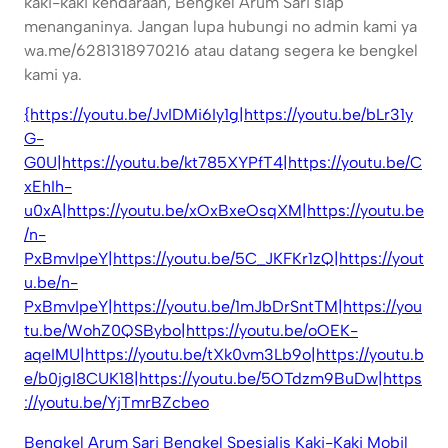
kaki-kaki kendaraan, Bengkel Arum Sari siap
menanganinya. Jangan lupa hubungi no admin kami ya
wa.me/6281318970216 atau datang segera ke bengkel
kami ya.
{https://youtu.be/JvIDMi6Iy1g|https://youtu.be/bLr31y
G-
G0U|https://youtu.be/kt785XYPfT4|https://youtu.be/C
xEhIh-
u0xA|https://youtu.be/xOxBxeOsqXM|https://youtu.be
/n-
PxBmvIpeY|https://youtu.be/5C_JKFKr1zQ|https://yout
u.be/n-
PxBmvIpeY|https://youtu.be/1mJbDrSntTM|https://you
tu.be/WohZ0QSBybo|https://youtu.be/oOEK-
aqeIMU|https://youtu.be/tXk0vm3Lb9o|https://youtu.b
e/b0jgI8CUK18|https://youtu.be/5OTdzm9BuDw|https
://youtu.be/YjTmrBZcbeo
Bengkel Arum Sari Bengkel Spesialis Kaki-Kaki Mobil