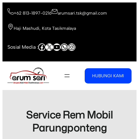
Skip
to
+62 813-1897-0216
arumsari.tsk@gmail.com
content
Haji Mashudi, Kota Tasikmalaya
Facebook
X
YouTube
WhatsApp
Instagram
Sosial Media :
HUBUNGI KAMI
Service Rem Mobil
Parungponteng