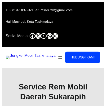
Skip
to
+62 813-1897-0216
arumsari.tsk@gmail.com
content
Haji Mashudi, Kota Tasikmalaya
Facebook
X
YouTube
WhatsApp
Instagram
Sosial Media :
HUBUNGI KAMI
Service Rem Mobil
Daerah Sukarapih