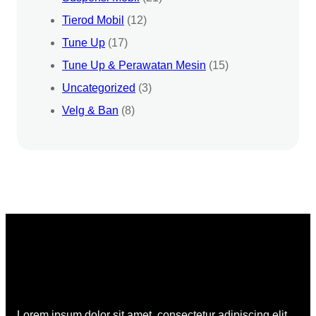
Tierod Mobil
(12)
Tune Up
(17)
Tune Up & Perawatan Mesin
(15)
Uncategorized
(3)
Velg & Ban
(8)
Lorem ipsum dolor sit amet, consectetur adipiscing elit,