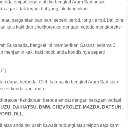
eroda empat segeralah ke bengkel Arum Sari untuk
 agar tidak terjadi hal yang tak diinginkan.
au pergantian part baru seperti tierod, long tie rod, bal joint,
an kaki kaki dan shockbreaker dengan metode mengkoreksi
rah Sukapada, bengkel ini memberikan Garansi selama 3
an menjamin kaki kaki mobil anda kondisinya seperti
7″]
lah dapat berbeda. Oleh karena itu bengkel Arum Sari siap
eaker kendaraan anda.
ockbreaker kendaraan beroda empat dengan beragam variasi
ISUZU, DAIHATSU, BMW, CHEVROLET, MAZDA, DATSUN,
FORD, DLL
.
 atas anda tak usah kawatir hubungi atau telpon saja kami