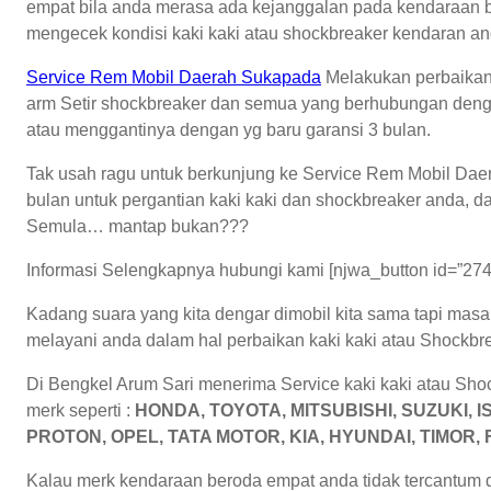
empat bila anda merasa ada kejanggalan pada kendaraan b
mengecek kondisi kaki kaki atau shockbreaker kendaran anda
Service Rem Mobil Daerah Sukapada
Melakukan perbaikan at
arm Setir shockbreaker dan semua yang berhubungan deng
atau menggantinya dengan yg baru garansi 3 bulan.
Tak usah ragu untuk berkunjung ke Service Rem Mobil Dae
bulan untuk pergantian kaki kaki dan shockbreaker anda, d
Semula… mantap bukan???
Informasi Selengkapnya hubungi kami [njwa_button id=”274
Kadang suara yang kita dengar dimobil kita sama tapi masa
melayani anda dalam hal perbaikan kaki kaki atau Shockbr
Di Bengkel Arum Sari menerima Service kaki kaki atau Sh
merk seperti :
HONDA, TOYOTA, MITSUBISHI, SUZUKI, 
PROTON, OPEL, TATA MOTOR, KIA, HYUNDAI, TIMOR, 
Kalau merk kendaraan beroda empat anda tidak tercantum di