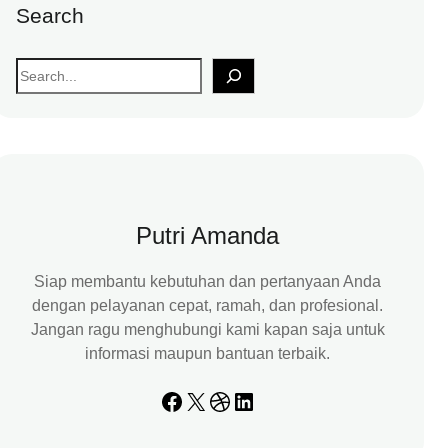
Search
S
e
a
r
c
h
Putri Amanda
Siap membantu kebutuhan dan pertanyaan Anda
dengan pelayanan cepat, ramah, dan profesional.
Jangan ragu menghubungi kami kapan saja untuk
informasi maupun bantuan terbaik.
Facebook
X
Dribbble
LinkedIn