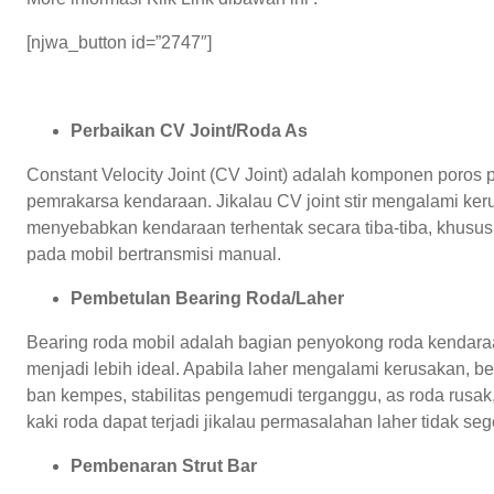
[njwa_button id=”2747″]
Perbaikan CV Joint/Roda As
Constant Velocity Joint (CV Joint) adalah komponen poros p
pemrakarsa kendaraan. Jikalau CV joint stir mengalami keru
menyebabkan kendaraan terhentak secara tiba-tiba, khususn
pada mobil bertransmisi manual.
Pembetulan Bearing Roda/Laher
Bearing roda mobil adalah bagian penyokong roda kendaraa
menjadi lebih ideal. Apabila laher mengalami kerusakan, b
ban kempes, stabilitas pengemudi terganggu, as roda rusak
kaki roda dapat terjadi jikalau permasalahan laher tidak seg
Pembenaran Strut Bar