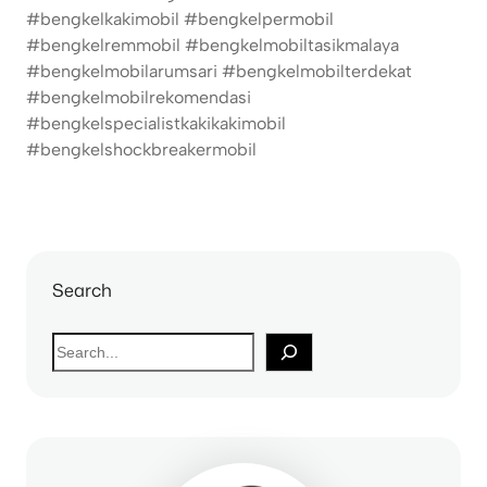
#bengkelkakimobil #bengkelpermobil
#bengkelremmobil #bengkelmobiltasikmalaya
#bengkelmobilarumsari #bengkelmobilterdekat
#bengkelmobilrekomendasi
#bengkelspecialistkakikakimobil
#bengkelshockbreakermobil
Search
S
e
a
r
c
h