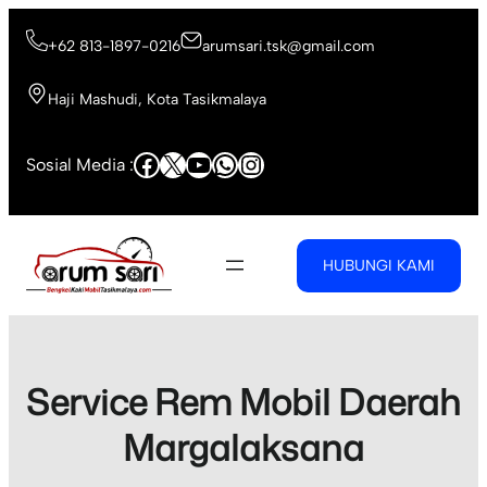
Skip
to
+62 813-1897-0216
arumsari.tsk@gmail.com
content
Haji Mashudi, Kota Tasikmalaya
Facebook
X
YouTube
WhatsApp
Instagram
Sosial Media :
HUBUNGI KAMI
Service Rem Mobil Daerah
Margalaksana