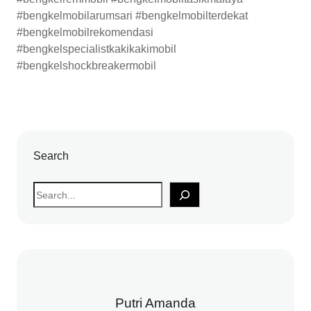
#bengkelmobilarumsari #bengkelmobilterdekat
#bengkelmobilrekomendasi
#bengkelspecialistkakikakimobil
#bengkelshockbreakermobil
Search
S
e
a
r
c
h
Putri Amanda