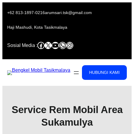
Skip
to
+62 813-1897-0216
arumsari.tsk@gmail.com
content
Haji Mashudi, Kota Tasikmalaya
Facebook
X
YouTube
WhatsApp
Instagram
Sosial Media :
HUBUNGI KAMI
Service Rem Mobil Area
Sukamulya