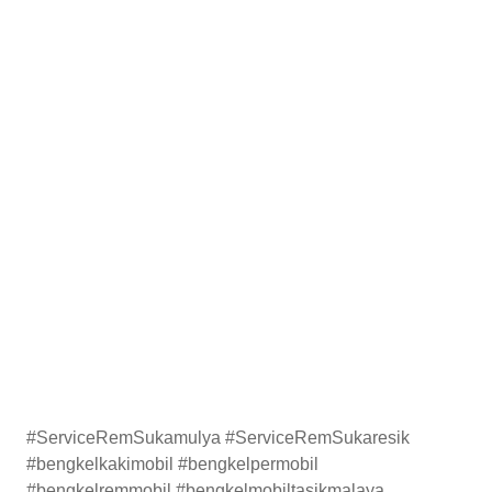
#ServiceRemSukamulya #ServiceRemSukaresik
#bengkelkakimobil #bengkelpermobil
#bengkelremmobil #bengkelmobiltasikmalaya