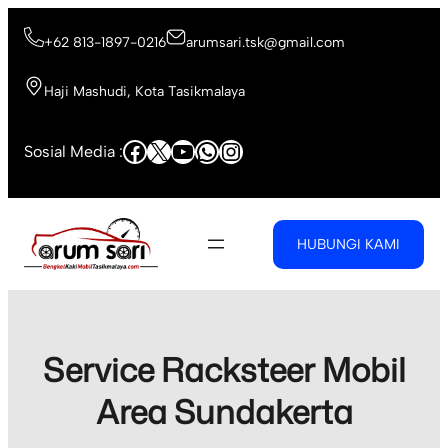
Skip
to
+62 813-1897-0216
arumsari.tsk@gmail.com
content
Haji Mashudi, Kota Tasikmalaya
Facebook
X
YouTube
WhatsApp
Instagram
Sosial Media :
HUBUNGI KAMI
Service Racksteer Mobil
Area Sundakerta