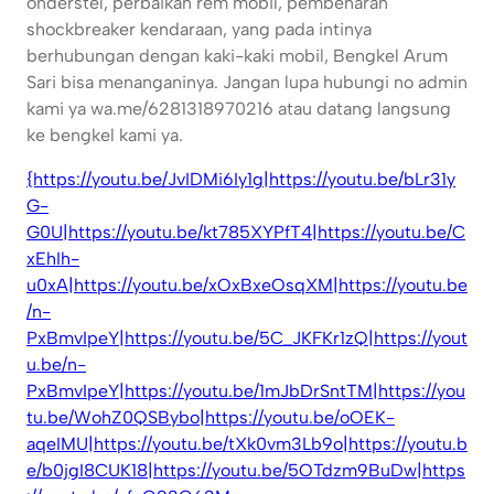
onderstel, perbaikan rem mobil, pembenaran
shockbreaker kendaraan, yang pada intinya
berhubungan dengan kaki-kaki mobil, Bengkel Arum
Sari bisa menanganinya. Jangan lupa hubungi no admin
kami ya wa.me/6281318970216 atau datang langsung
ke bengkel kami ya.
{https://youtu.be/JvIDMi6Iy1g|https://youtu.be/bLr31y
G-
G0U|https://youtu.be/kt785XYPfT4|https://youtu.be/C
xEhIh-
u0xA|https://youtu.be/xOxBxeOsqXM|https://youtu.be
/n-
PxBmvIpeY|https://youtu.be/5C_JKFKr1zQ|https://yout
u.be/n-
PxBmvIpeY|https://youtu.be/1mJbDrSntTM|https://you
tu.be/WohZ0QSBybo|https://youtu.be/oOEK-
aqeIMU|https://youtu.be/tXk0vm3Lb9o|https://youtu.b
e/b0jgI8CUK18|https://youtu.be/5OTdzm9BuDw|https