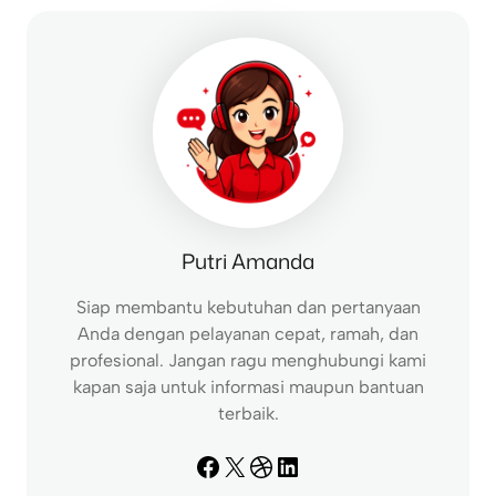
c
h
Putri Amanda
Siap membantu kebutuhan dan pertanyaan
Anda dengan pelayanan cepat, ramah, dan
profesional. Jangan ragu menghubungi kami
kapan saja untuk informasi maupun bantuan
terbaik.
Facebook
X
Dribbble
LinkedIn