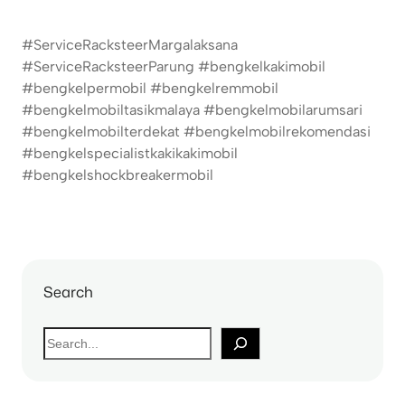
#ServiceRacksteerMargalaksana
#ServiceRacksteerParung #bengkelkakimobil
#bengkelpermobil #bengkelremmobil
#bengkelmobiltasikmalaya #bengkelmobilarumsari
#bengkelmobilterdekat #bengkelmobilrekomendasi
#bengkelspecialistkakikakimobil
#bengkelshockbreakermobil
Search
S
e
a
r