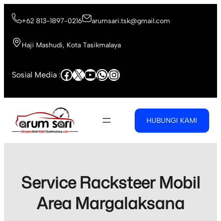
Skip
to
+62 813-1897-0216
arumsari.tsk@gmail.com
content
Haji Mashudi, Kota Tasikmalaya
Facebook
X
YouTube
WhatsApp
Instagram
Sosial Media :
HUBUNGI KAMI
Service Racksteer Mobil
Area Margalaksana