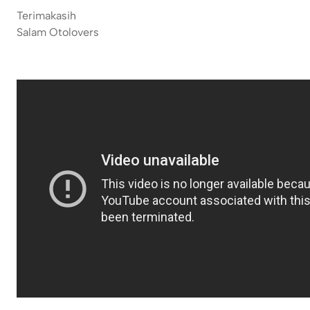
Terimakasih
Salam Otolovers