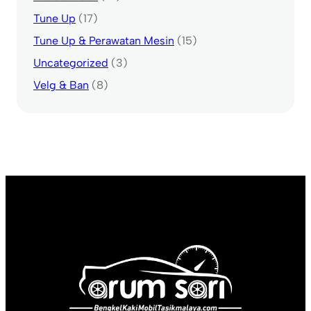
Tune Up
(17)
Tune Up & Perawatan Mesin
(15)
Uncategorized
(3)
Velg & Ban
(8)