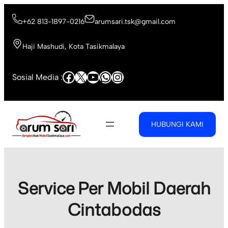
Skip
to
+62 813-1897-0216
arumsari.tsk@gmail.com
content
Haji Mashudi, Kota Tasikmalaya
Facebook
X
YouTube
WhatsApp
Instagram
Sosial Media :
HUBUNGI KAMI
Service Per Mobil Daerah
Cintabodas