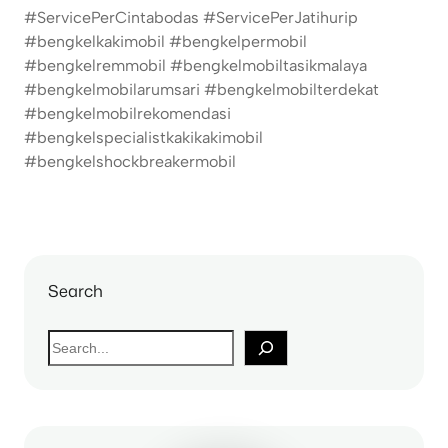
#ServicePerCintabodas #ServicePerJatihurip
#bengkelkakimobil #bengkelpermobil
#bengkelremmobil #bengkelmobiltasikmalaya
#bengkelmobilarumsari #bengkelmobilterdekat
#bengkelmobilrekomendasi
#bengkelspecialistkakikakimobil
#bengkelshockbreakermobil
Search
S
e
a
r
c