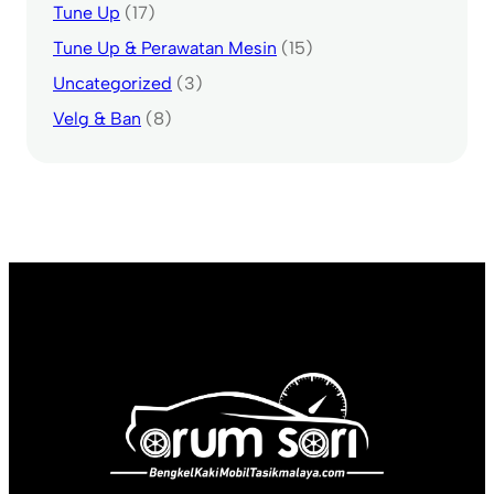
Tune Up
(17)
Tune Up & Perawatan Mesin
(15)
Uncategorized
(3)
Velg & Ban
(8)