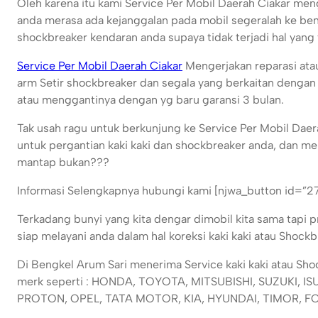
Oleh karena itu kami Service Per Mobil Daerah Ciakar m
anda merasa ada kejanggalan pada mobil segeralah ke ben
shockbreaker kendaran anda supaya tidak terjadi hal yang 
Service Per Mobil Daerah Ciakar
Mengerjakan reparasi atau 
arm Setir shockbreaker dan segala yang berkaitan denga
atau menggantinya dengan yg baru garansi 3 bulan.
Tak usah ragu untuk berkunjung ke Service Per Mobil Daer
untuk pergantian kaki kaki dan shockbreaker anda, dan me
mantap bukan???
Informasi Selengkapnya hubungi kami [njwa_button id=”2
Terkadang bunyi yang kita dengar dimobil kita sama tapi 
siap melayani anda dalam hal koreksi kaki kaki atau Shock
Di Bengkel Arum Sari menerima Service kaki kaki atau Sh
merk seperti : HONDA, TOYOTA, MITSUBISHI, SUZUKI,
PROTON, OPEL, TATA MOTOR, KIA, HYUNDAI, TIMOR, FO