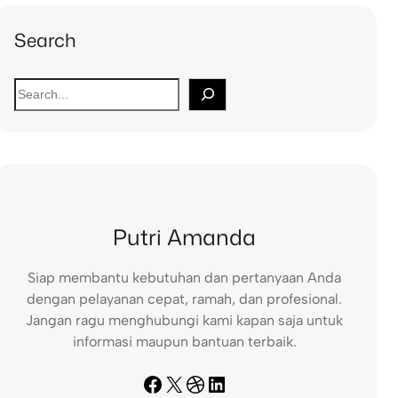
Search
S
e
a
r
c
h
Putri Amanda
Siap membantu kebutuhan dan pertanyaan Anda
dengan pelayanan cepat, ramah, dan profesional.
Jangan ragu menghubungi kami kapan saja untuk
informasi maupun bantuan terbaik.
Facebook
X
Dribbble
LinkedIn