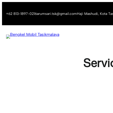
Skip
to
+62 813-1897-0216
arumsari.tsk@gmail.com
Haji Mashudi, Kota Ta
content
Servi