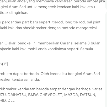
enganjurkan anda yang membawa kendaraan beroda empat jika
gkel Arum Sari untuk mengecek keadaan kaki kaki atau
tidak diinginkan.
pergantian part baru seperti tierod, long tie rod, bal joint,
n kaki kaki dan shockbreaker dengan metode mengoreksi
ah Ciakar, bengkel ini memberikan Garansi selama 3 bulan
njamin kaki kaki mobil anda kondisinya seperti Semula…
747″]
problem dapat berbeda. Oleh karena itu bengkel Arum Sari
breaker kendaraan anda.
ockbreaker kendaraan beroda empat dengan berbagai variasi
 ISUZU, DAIHATSU, BMW, CHEVROLET, MAZDA, DATSUN,
RD, DLL.