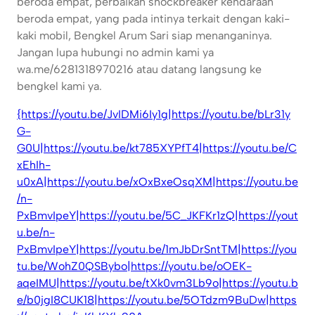
beroda empat, perbaikan shockbreaker kendaraan
beroda empat, yang pada intinya terkait dengan kaki-
kaki mobil, Bengkel Arum Sari siap menanganinya.
Jangan lupa hubungi no admin kami ya
wa.me/6281318970216 atau datang langsung ke
bengkel kami ya.
{https://youtu.be/JvIDMi6Iy1g|https://youtu.be/bLr31y
G-
G0U|https://youtu.be/kt785XYPfT4|https://youtu.be/C
xEhIh-
u0xA|https://youtu.be/xOxBxeOsqXM|https://youtu.be
/n-
PxBmvIpeY|https://youtu.be/5C_JKFKr1zQ|https://yout
u.be/n-
PxBmvIpeY|https://youtu.be/1mJbDrSntTM|https://you
tu.be/WohZ0QSBybo|https://youtu.be/oOEK-
aqeIMU|https://youtu.be/tXk0vm3Lb9o|https://youtu.b
e/b0jgI8CUK18|https://youtu.be/5OTdzm9BuDw|https