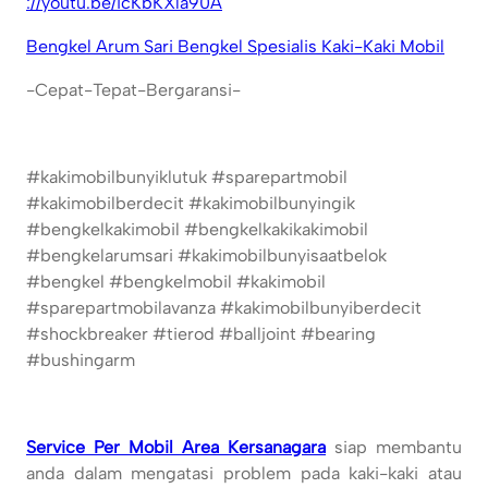
://youtu.be/icKbKXla90A
Bengkel Arum Sari Bengkel Spesialis Kaki-Kaki Mobil
-Cepat-Tepat-Bergaransi-
#kakimobilbunyiklutuk #sparepartmobil
#kakimobilberdecit #kakimobilbunyingik
#bengkelkakimobil #bengkelkakikakimobil
#bengkelarumsari #kakimobilbunyisaatbelok
#bengkel #bengkelmobil #kakimobil
#sparepartmobilavanza #kakimobilbunyiberdecit
#shockbreaker #tierod #balljoint #bearing
#bushingarm
Service Per Mobil Area Kersanagara
siap membantu
anda dalam mengatasi problem pada kaki-kaki atau