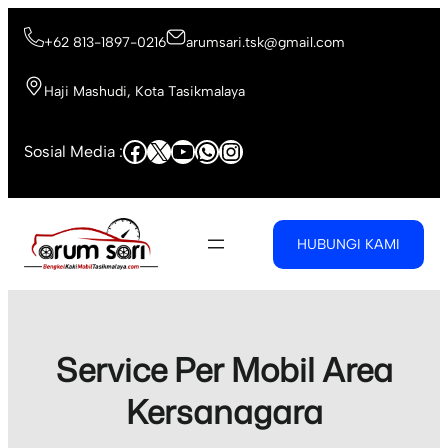
Skip
to
+62 813-1897-0216
arumsari.tsk@gmail.com
content
Haji Mashudi, Kota Tasikmalaya
Facebook
X
YouTube
WhatsApp
Instagram
Sosial Media :
HUBUNGI KAMI
Service Per Mobil Area
Kersanagara