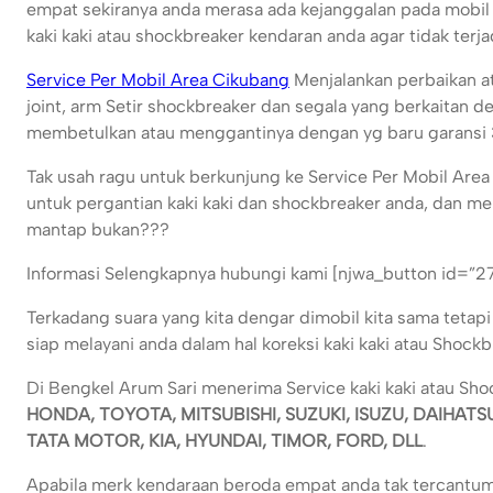
empat sekiranya anda merasa ada kejanggalan pada mobil
kaki kaki atau shockbreaker kendaran anda agar tidak terjad
Service Per Mobil Area Cikubang
Menjalankan perbaikan ata
joint, arm Setir shockbreaker dan segala yang berkaitan 
membetulkan atau menggantinya dengan yg baru garansi 
Tak usah ragu untuk berkunjung ke Service Per Mobil Are
untuk pergantian kaki kaki dan shockbreaker anda, dan me
mantap bukan???
Informasi Selengkapnya hubungi kami [njwa_button id=”2
Terkadang suara yang kita dengar dimobil kita sama tetap
siap melayani anda dalam hal koreksi kaki kaki atau Shock
Di Bengkel Arum Sari menerima Service kaki kaki atau Sh
HONDA, TOYOTA, MITSUBISHI, SUZUKI, ISUZU, DAIHAT
TATA MOTOR, KIA, HYUNDAI, TIMOR, FORD, DLL
.
Apabila merk kendaraan beroda empat anda tak tercantum d