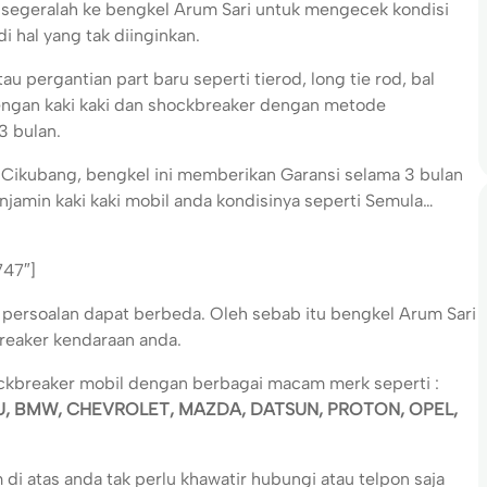
 segeralah ke bengkel Arum Sari untuk mengecek kondisi
i hal yang tak diinginkan.
u pergantian part baru seperti tierod, long tie rod, bal
dengan kaki kaki dan shockbreaker dengan metode
3 bulan.
a Cikubang, bengkel ini memberikan Garansi selama 3 bulan
njamin kaki kaki mobil anda kondisinya seperti Semula…
747″]
i persoalan dapat berbeda. Oleh sebab itu bengkel Arum Sari
breaker kendaraan anda.
ockbreaker mobil dengan berbagai macam merk seperti :
SU, BMW, CHEVROLET, MAZDA, DATSUN, PROTON, OPEL,
i atas anda tak perlu khawatir hubungi atau telpon saja