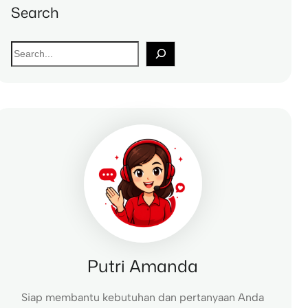
Search
S
e
a
r
c
h
Putri Amanda
Siap membantu kebutuhan dan pertanyaan Anda