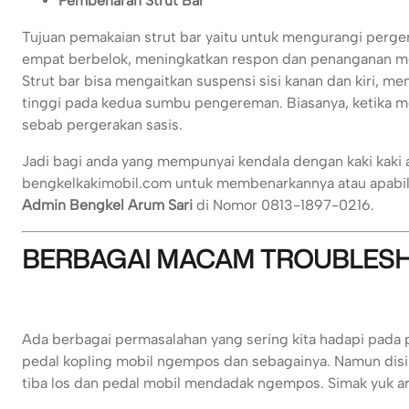
Pembenaran Strut Bar
Tujuan pemakaian strut bar yaitu untuk mengurangi perge
empat berbelok, meningkatkan respon dan penanganan mobi
Strut bar bisa mengaitkan suspensi sisi kanan dan kiri, 
tinggi pada kedua sumbu pengereman. Biasanya, ketika m
sebab pergerakan sasis.
Jadi bagi anda yang mempunyai kendala dengan kaki kaki 
bengkelkakimobil.com untuk membenarkannya atau apabila 
Admin Bengkel Arum Sari
di Nomor 0813-1897-0216.
BERBAGAI MACAM TROUBLESH
Ada berbagai permasalahan yang sering kita hadapi pada pe
pedal kopling mobil ngempos dan sebagainya. Namun disin
tiba los dan pedal mobil mendadak ngempos. Simak yuk arti