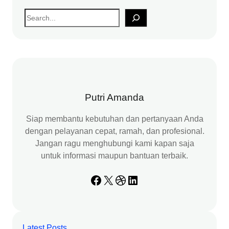
S
e
a
r
c
h
Putri Amanda
Siap membantu kebutuhan dan pertanyaan Anda
dengan pelayanan cepat, ramah, dan profesional.
Jangan ragu menghubungi kami kapan saja
untuk informasi maupun bantuan terbaik.
Facebook
X
Dribbble
LinkedIn
Latest Posts