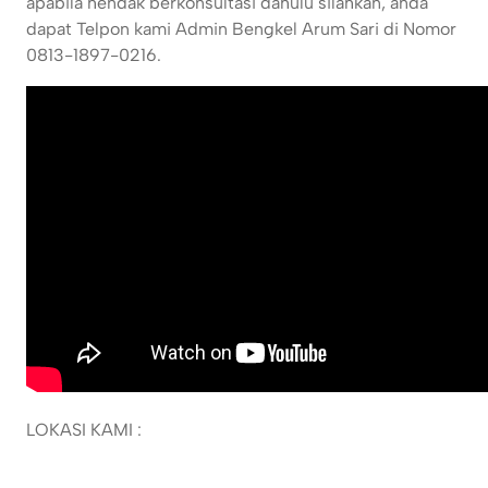
apabila hendak berkonsultasi dahulu silahkan, anda
dapat Telpon kami Admin Bengkel Arum Sari di Nomor
0813-1897-0216.
LOKASI KAMI :