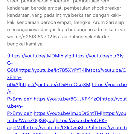
steer, pembenaran onderstel, pembetulan rem
kendaraan beroda empat, pembetulan shockbreaker
kendaraan, yang pada intinya berkaitan dengan kaki-
kaki kendaraan beroda empat, Bengkel Arum Sari siap
menanganinya. Jangan lupa hubungi no admin kami ya
wa.me/6281318970216 atau datang seketika ke
bengkel kami ya.
{https://youtu.be/JvIDMi6Iy1g|https://youtu.be/bLr31y
G-
G0U|https://youtu.be/kt785XYPfT4|https://youtu.be/C
xEhIh-
u0xA|https://youtu.be/xOxBxeOsqXM|https://youtu.be
/n-
PxBmvIpeY|https://youtu.be/5C_JKFKr1zQ|https://yout
u.be/n-
PxBmvIpeY|https://youtu.be/1mJbDrSntTM|https://you
tu.be/WohZ0QSBybo|https://youtu.be/oOEK-
aqeIMU|https://youtu.be/tXk0vm3Lb9o|https://youtu.b