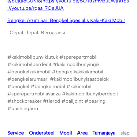
e/b0jgI8CUK18|https://youtu.be/5OTdzm9BuDw|https
://youtu.be/rqaa_7QeJUA
Bengkel Arum Sari Bengkel Spesialis Kaki-Kaki Mobil
-Cepat-Tepat-Bergaransi-
#kakimobilbunyiklutuk #sparepartmobil
#kakimobilberdecit #kakimobilbunyingik
#bengkelkakimobil #bengkelkakikakimobil
#bengkelarumsari #kakimobilbunyisaatbelok
#bengkel #bengkelmobil #kakimobil
#sparepartmobilavanza #kakimobilbunyiberdecit
#shockbreaker #tierod #balljoint #bearing
#bushingarm
Service Ondersteel Mobil Area Tamanjaya
siap