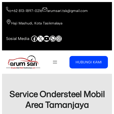
Skip
to
+62 813-1897-0216
arumsari.tsk@gmail.com
content
Haji Mashudi, Kota Tasikmalaya
Facebook
X
YouTube
WhatsApp
Instagram
Sosial Media :
HUBUNGI KAMI
Service Ondersteel Mobil
Area Tamanjaya