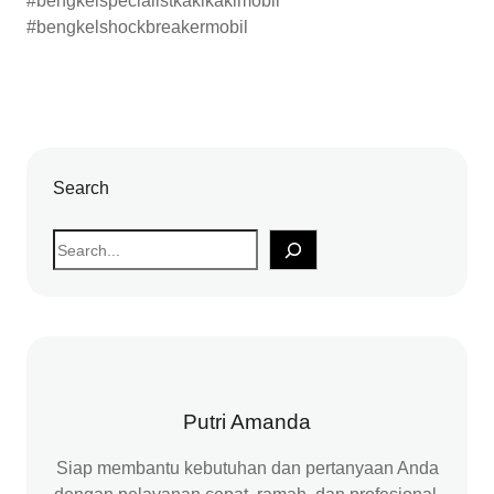
#bengkelspecialistkakikakimobil
#bengkelshockbreakermobil
Search
S
e
a
r
c
h
Putri Amanda
Siap membantu kebutuhan dan pertanyaan Anda