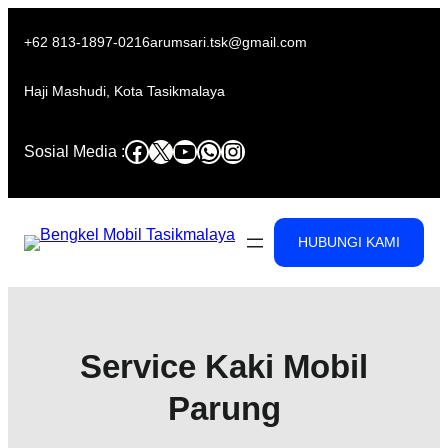
Skip
to
+62 813-1897-0216
arumsari.tsk@gmail.com
content
Haji Mashudi, Kota Tasikmalaya
Facebook
X
YouTube
WhatsApp
Instagram
Sosial Media :
HUBUNGI KAMI
Service Kaki Mobil
Parung