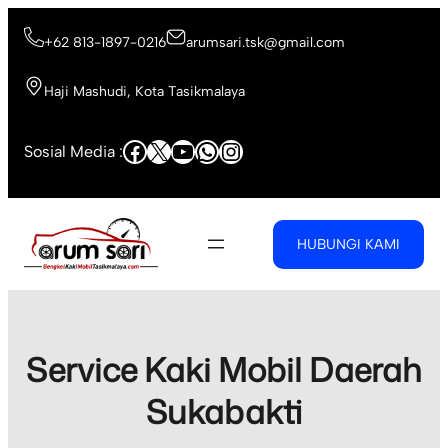
Skip
to
+62 813-1897-0216
arumsari.tsk@gmail.com
content
Haji Mashudi, Kota Tasikmalaya
Facebook
X
YouTube
WhatsApp
Instagram
Sosial Media :
HUBUNGI KAMI
Service Kaki Mobil Daerah
Sukabakti