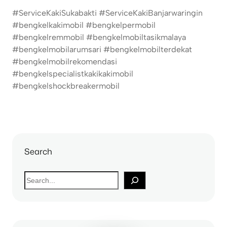
#ServiceKakiSukabakti #ServiceKakiBanjarwaringin
#bengkelkakimobil #bengkelpermobil
#bengkelremmobil #bengkelmobiltasikmalaya
#bengkelmobilarumsari #bengkelmobilterdekat
#bengkelmobilrekomendasi
#bengkelspecialistkakikakimobil
#bengkelshockbreakermobil
Search
S
e
a
r
c