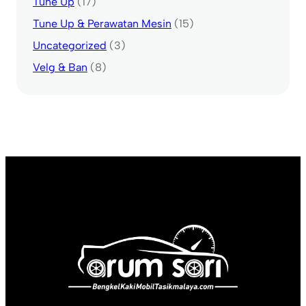
Tune Up
(17)
Tune Up & Perawatan Mesin
(15)
Uncategorized
(3)
Velg & Ban
(8)