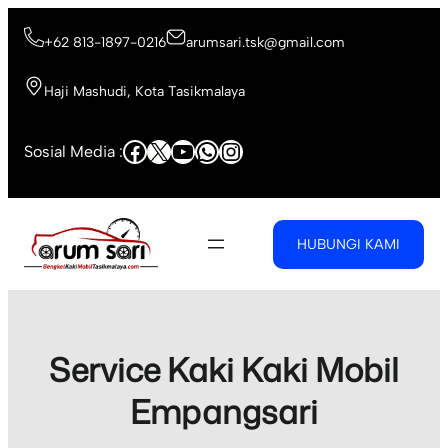
Skip
to
+62 813-1897-0216
arumsari.tsk@gmail.com
content
Haji Mashudi, Kota Tasikmalaya
Facebook
X
YouTube
WhatsApp
Instagram
Sosial Media :
HUBUNGI KAMI
Service Kaki Kaki Mobil
Empangsari