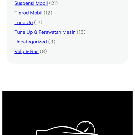
Suspensi Mobil
(21)
Tierod Mobil
(12)
Tune Up
(17)
Tune Up & Perawatan Mesin
(15)
Uncategorized
(3)
Velg & Ban
(8)