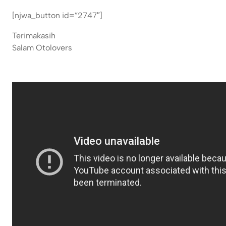
[njwa_button id=”2747″]
Terimakasih
Salam Otolovers