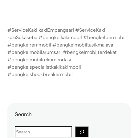
#ServiceKaki kakiEmpangsari #ServiceKaki
kakiSukasetia #bengkelkakimobil #bengkelpermobil
#bengkelremmobil #bengkelmobiltasikmalaya
#bengkelmobilarumsari #bengkelmobilterdekat
#bengkelmobilrekomendasi
#bengkelspecialistkakikakimobil
#bengkelshockbreakermobil
Search
S
e