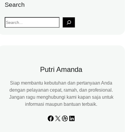
Search
S
e
a
r
c
h
Putri Amanda
Siap membantu kebutuhan dan pertanyaan Anda
dengan pelayanan cepat, ramah, dan profesional.
Jangan ragu menghubungi kami kapan saja untuk
informasi maupun bantuan terbaik.
Facebook
X
Dribbble
LinkedIn