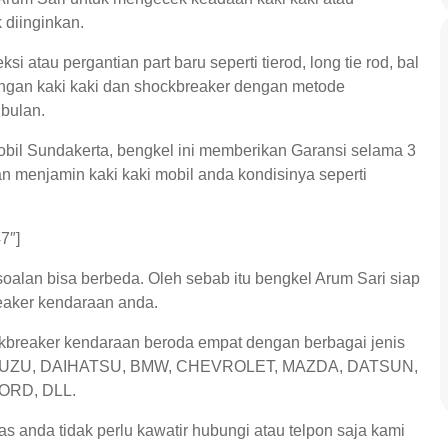
 diinginkan.
i atau pergantian part baru seperti tierod, long tie rod, bal
dengan kaki kaki dan shockbreaker dengan metode
bulan.
obil Sundakerta, bengkel ini memberikan Garansi selama 3
an menjamin kaki kaki mobil anda kondisinya seperti
7″]
soalan bisa berbeda. Oleh sebab itu bengkel Arum Sari siap
eaker kendaraan anda.
ckbreaker kendaraan beroda empat dengan berbagai jenis
, ISUZU, DAIHATSU, BMW, CHEVROLET, MAZDA, DATSUN,
ORD, DLL.
s anda tidak perlu kawatir hubungi atau telpon saja kami