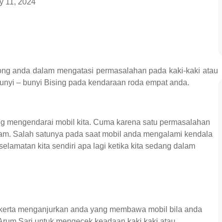
y 11, 2024
ng anda dalam mengatasi permasalahan pada kaki-kaki atau
nyi – bunyi Bising pada kendaraan roda empat anda.
ang mengendarai mobil kita. Cuma karena satu permasalahan
ncam. Salah satunya pada saat mobil anda mengalami kendala
lamatan kita sendiri apa lagi ketika kita sedang dalam
akerta menganjurkan anda yang membawa mobil bila anda
Arum Sari untuk mengecek keadaan kaki kaki atau