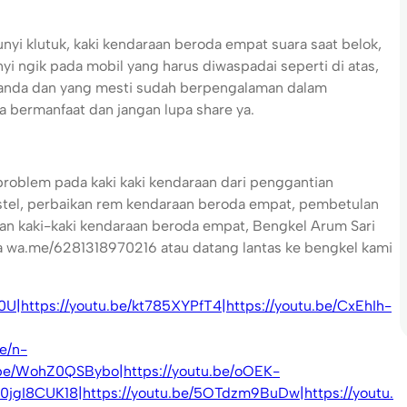
nyi klutuk, kaki kendaraan beroda empat suara saat belok,
yi ngik pada mobil yang harus diwaspadai seperti di atas,
 anda dan yang mesti sudah berpengalaman dalam
a bermanfaat dan jangan lupa share ya.
problem pada kaki kaki kendaraan dari penggantian
stel, perbaikan rem kendaraan beroda empat, pembetulan
an kaki-kaki kendaraan beroda empat, Bengkel Arum Sari
a wa.me/6281318970216 atau datang lantas ke bengkel kami
G0U|https://youtu.be/kt785XYPfT4|https://youtu.be/CxEhIh-
e/n-
.be/WohZ0QSBybo|https://youtu.be/oOEK-
b0jgI8CUK18|https://youtu.be/5OTdzm9BuDw|https://youtu.