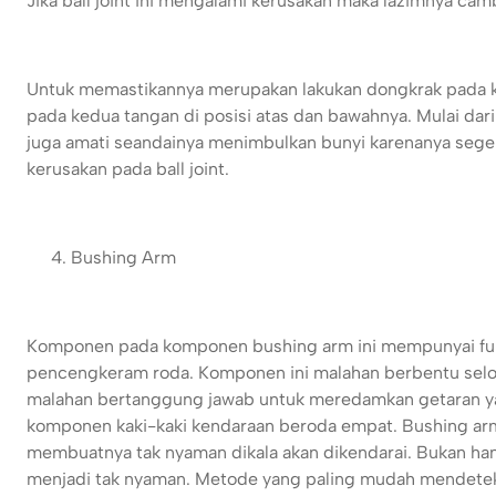
Jika ball joint ini mengalami kerusakan maka lazimnya camb
Untuk memastikannya merupakan lakukan dongkrak pada k
pada kedua tangan di posisi atas dan bawahnya. Mulai d
juga amati seandainya menimbulkan bunyi karenanya seg
kerusakan pada ball joint.
Bushing Arm
Komponen pada komponen bushing arm ini mempunyai fung
pencengkeram roda. Komponen ini malahan berbentu selong
malahan bertanggung jawab untuk meredamkan getaran y
komponen kaki-kaki kendaraan beroda empat. Bushing arm
membuatnya tak nyaman dikala akan dikendarai. Bukan hany
menjadi tak nyaman. Metode yang paling mudah mendete