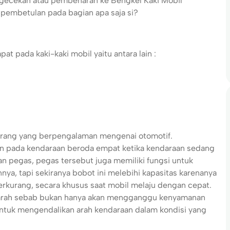
ngecekan atau pembenaran ke Bengkel Kaki Mobil
 pembetulan pada bagian apa saja si?
 pada kaki-kaki mobil yaitu antara lain :
n orang yang berpengalaman mengenai otomotif.
n pada kendaraan beroda empat ketika kendaraan sedang
gan pegas, pegas tersebut juga memiliki fungsi untuk
, tapi sekiranya bobot ini melebihi kapasitas karenanya
rkurang, secara khusus saat mobil melaju dengan cepat.
parah sebab bukan hanya akan mengganggu kenyamanan
ntuk mengendalikan arah kendaraan dalam kondisi yang