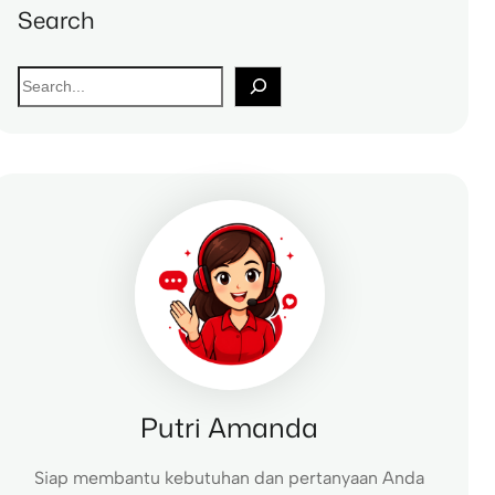
Search
S
e
a
r
c
h
Putri Amanda
Siap membantu kebutuhan dan pertanyaan Anda