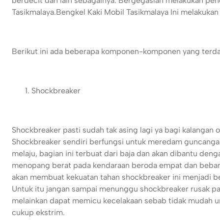
berdecit dan lain sebagainya. Bergegaslah melakukan pe
Tasikmalaya.
Bengkel Kaki Mobil Tasikmalaya
Ini melakukan
Berikut ini ada beberapa komponen-komponen yang terdapat
Shockbreaker
Shockbreaker pasti sudah tak asing lagi ya bagi kalanga
Shockbreaker sendiri berfungsi untuk meredam guncanga
melaju, bagian ini terbuat dari baja dan akan dibantu den
menopang berat pada kendaraan beroda empat dan bebannya
akan membuat kekuatan tahan shockbreaker ini menjadi be
Untuk itu jangan sampai menunggu shockbreaker rusak 
melainkan dapat memicu kecelakaan sebab tidak mudah u
cukup ekstrim.