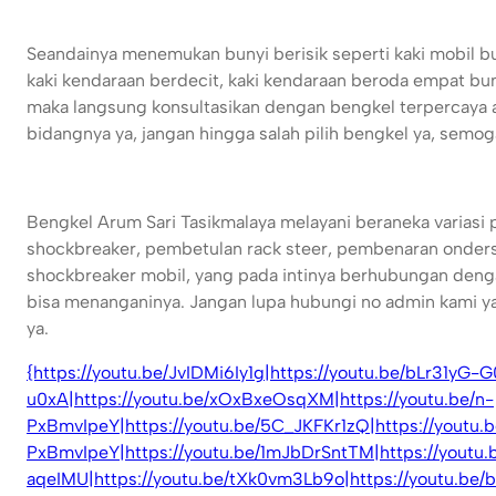
Seandainya menemukan bunyi berisik seperti kaki mobil bu
kaki kendaraan berdecit, kaki kendaraan beroda empat bun
maka langsung konsultasikan dengan bengkel terpercaya
bidangnya ya, jangan hingga salah pilih bengkel ya, semog
Bengkel Arum Sari Tasikmalaya melayani beraneka variasi 
shockbreaker, pembetulan rack steer, pembenaran onder
shockbreaker mobil, yang pada intinya berhubungan deng
bisa menanganinya. Jangan lupa hubungi no admin kami y
ya.
{https://youtu.be/JvIDMi6Iy1g|https://youtu.be/bLr31yG-
u0xA|https://youtu.be/xOxBxeOsqXM|https://youtu.be/n-
PxBmvIpeY|https://youtu.be/5C_JKFKr1zQ|https://youtu.b
PxBmvIpeY|https://youtu.be/1mJbDrSntTM|https://youtu
aqeIMU|https://youtu.be/tXk0vm3Lb9o|https://youtu.be/