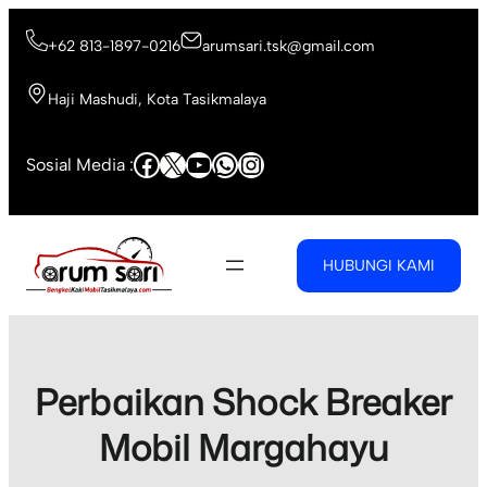
Skip
to
+62 813-1897-0216
arumsari.tsk@gmail.com
content
Haji Mashudi, Kota Tasikmalaya
Facebook
X
YouTube
WhatsApp
Instagram
Sosial Media :
HUBUNGI KAMI
Perbaikan Shock Breaker
Mobil Margahayu