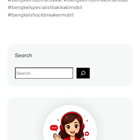
#bengkelspecialistkakikakimobil
#bengkelshockbreakermobil
Search
S
e
a
r
c
h