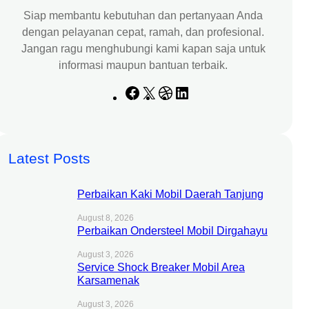
Siap membantu kebutuhan dan pertanyaan Anda
dengan pelayanan cepat, ramah, dan profesional.
Jangan ragu menghubungi kami kapan saja untuk
informasi maupun bantuan terbaik.
F
X
D
L
a
r
i
c
i
n
e
b
k
Latest Posts
b
b
e
o
b
d
o
l
I
Perbaikan Kaki Mobil Daerah Tanjung
k
e
n
August 8, 2026
Perbaikan Ondersteel Mobil Dirgahayu
August 3, 2026
Service Shock Breaker Mobil Area
Karsamenak
August 3, 2026