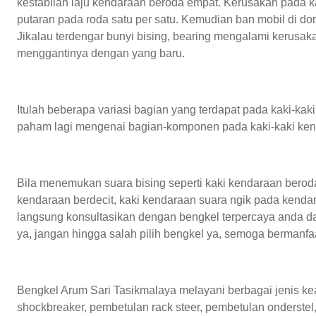
kestabilan laju kendaraan beroda empat. Kerusakan pada 
putaran pada roda satu per satu. Kemudian ban mobil di do
Jikalau terdengar bunyi bising, bearing mengalami kerusa
menggantinya dengan yang baru.
Itulah beberapa variasi bagian yang terdapat pada kaki-kak
paham lagi mengenai bagian-komponen pada kaki-kaki ke
Bila menemukan suara bising seperti kaki kendaraan beroda 
kendaraan berdecit, kaki kendaraan suara ngik pada kendar
langsung konsultasikan dengan bengkel terpercaya anda 
ya, jangan hingga salah pilih bengkel ya, semoga bermanfa
Bengkel Arum Sari Tasikmalaya melayani berbagai jenis kea
shockbreaker, pembetulan rack steer, pembetulan onderste