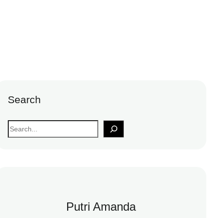
Search
S
e
a
r
c
h
Putri Amanda