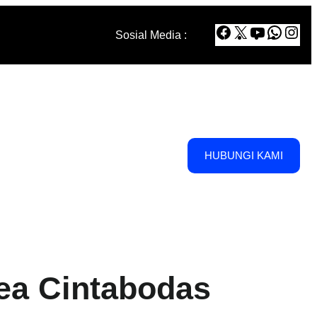
Facebook
X
YouTube
Whats
Ins
Sosial Media :
HUBUNGI KAMI
ea Cintabodas