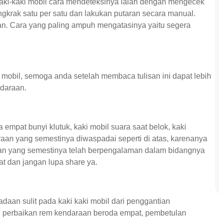
kaki-kaki mobil cara mendeteksinya ialah dengan mengecek
ngkrak satu per satu dan lakukan putaran secara manual.
kan. Cara yang paling ampuh mengatasinya yaitu segera
i mobil, semoga anda setelah membaca tulisan ini dapat lebih
ndaraan.
empat bunyi klutuk, kaki mobil suara saat belok, kaki
aan yang semestinya diwaspadai seperti di atas, karenanya
dan yang semestinya telah berpengalaman dalam bidangnya
at dan jangan lupa share ya.
daan sulit pada kaki kaki mobil dari penggantian
l, perbaikan rem kendaraan beroda empat, pembetulan