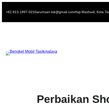
Skip
to
+62 813-1897-0216
arumsari.tsk@gmail.com
Haji Mashudi, Kota Ta
content
Perbaikan Sh