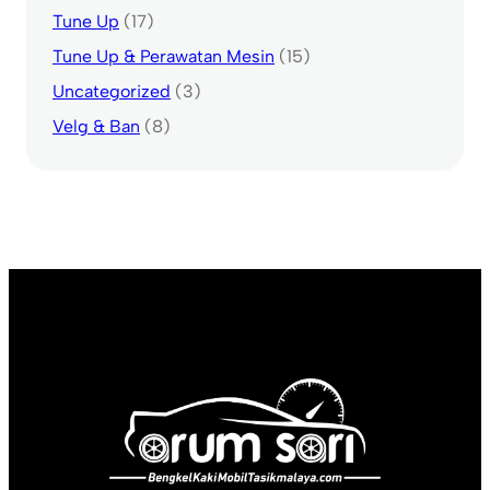
Tune Up
(17)
Tune Up & Perawatan Mesin
(15)
Uncategorized
(3)
Velg & Ban
(8)