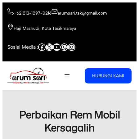
Skip
to
+62 813-1897-0216
arumsari.tsk@gmail.com
content
Haji Mashudi, Kota Tasikmalaya
Facebook
X
YouTube
WhatsApp
Instagram
Sosial Media :
HUBUNGI KAMI
Perbaikan Rem Mobil
Kersagalih