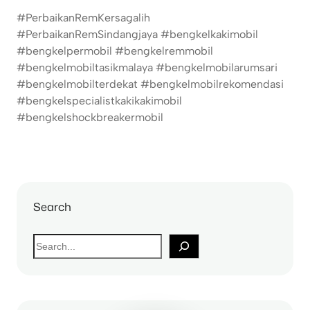
#PerbaikanRemKersagalih
#PerbaikanRemSindangjaya #bengkelkakimobil
#bengkelpermobil #bengkelremmobil
#bengkelmobiltasikmalaya #bengkelmobilarumsari
#bengkelmobilterdekat #bengkelmobilrekomendasi
#bengkelspecialistkakikakimobil
#bengkelshockbreakermobil
Search
S
e
a
r
c