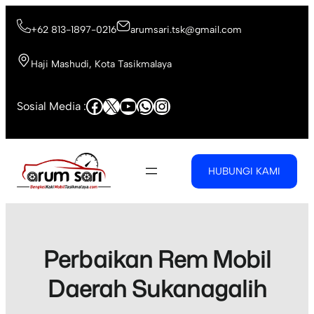
Skip
to
+62 813-1897-0216
arumsari.tsk@gmail.com
content
Haji Mashudi, Kota Tasikmalaya
Facebook
X
YouTube
WhatsApp
Instagram
Sosial Media :
HUBUNGI KAMI
Perbaikan Rem Mobil
Daerah Sukanagalih