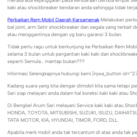
merasa ada kejanggalan pada kendaraan beroda empat seg
kaki atau shockbreaker kendaran anda sehingga tidak terjad
Perbaikan Rem Mobil Daerah Karsamenak
Melakukan perbai
bal joint, arm Setir shockbreaker dan segala yang terkait
atau menggantinya dengan yg baru garansi 3 bulan.
Tidak perlu ragu untuk berkunjung ke Perbaikan Rem Mob
selama 3 bulan untuk pergantian kaki kaki dan shockbreak
seperti Semula… mantap bukan???
Informasi Selengkapnya hubungi kami [njwa_button id=”2
Kadang suara yang kita dengar dimobil kita sama tetapi 
Sari siap melayani anda dalam hal koreksi kaki kaki atau 
Di Bengkel Arum Sari melayani Service kaki kaki atau Sh
HONDA, TOYOTA, MITSUBISHI, SUZUKI, ISUZU, DAIHAT
TATA MOTOR, KIA, HYUNDAI, TIMOR, FORD, DLL.
Apabila merk mobil anda tak tercantum di atas anda tak p