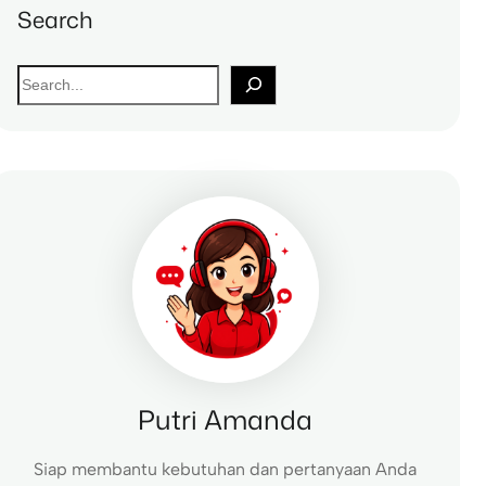
Search
S
e
a
r
c
h
Putri Amanda
Siap membantu kebutuhan dan pertanyaan Anda