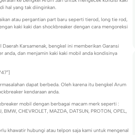
eralah ke bengkel Arum Sari untuk mengecek kondisi kaki
i hal yang tak diinginkan.
kan atau pergantian part baru seperti tierod, long tie rod,
 dengan kaki kaki dan shockbreaker dengan cara mengoreksi
il Daerah Karsamenak, bengkel ini memberikan Garansi
er anda, dan menjamin kaki kaki mobil anda kondisinya
747″]
permasalahan dapat berbeda. Oleh karena itu bengkel Arum
Shockbreaker kendaraan anda.
ockbreaker mobil dengan berbagai macam merk seperti :
SU, BMW, CHEVROLET, MAZDA, DATSUN, PROTON, OPEL,
erlu khawatir hubungi atau telpon saja kami untuk mengenal