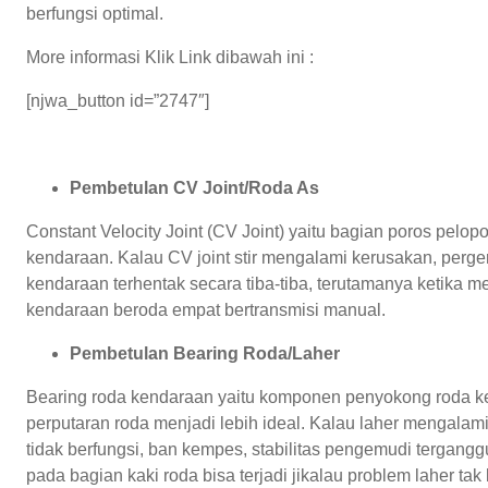
berfungsi optimal.
More informasi Klik Link dibawah ini :
[njwa_button id=”2747″]
Pembetulan CV Joint/Roda As
Constant Velocity Joint (CV Joint) yaitu bagian poros pelop
kendaraan. Kalau CV joint stir mengalami kerusakan, perge
kendaraan terhentak secara tiba-tiba, terutamanya ketika me
kendaraan beroda empat bertransmisi manual.
Pembetulan Bearing Roda/Laher
Bearing roda kendaraan yaitu komponen penyokong roda ke
perputaran roda menjadi lebih ideal. Kalau laher mengala
tidak berfungsi, ban kempes, stabilitas pengemudi tergangg
pada bagian kaki roda bisa terjadi jikalau problem laher tak