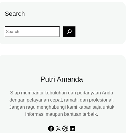
Search
S
e
a
r
c
h
Putri Amanda
Siap membantu kebutuhan dan pertanyaan Anda
dengan pelayanan cepat, ramah, dan profesional.
Jangan ragu menghubungi kami kapan saja untuk
informasi maupun bantuan terbaik.
Facebook
X
Dribbble
LinkedIn