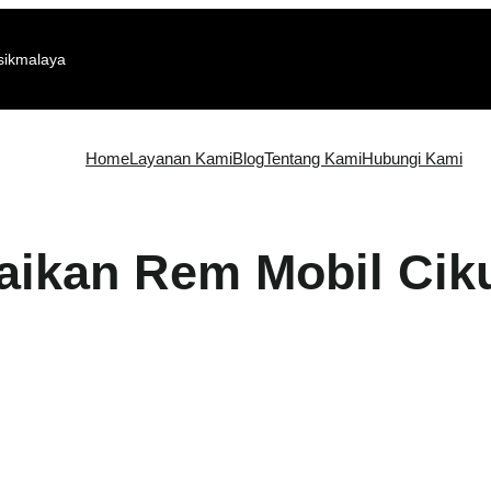
sikmalaya
Home
Layanan Kami
Blog
Tentang Kami
Hubungi Kami
aikan Rem Mobil Cik