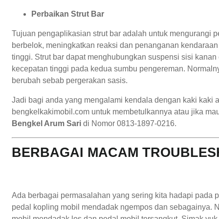
Perbaikan Strut Bar
Tujuan pengaplikasian strut bar adalah untuk mengurangi 
berbelok, meningkatkan reaksi dan penanganan kendaraan 
tinggi. Strut bar dapat menghubungkan suspensi sisi kanan
kecepatan tinggi pada kedua sumbu pengereman. Normalnya
berubah sebab pergerakan sasis.
Jadi bagi anda yang mengalami kendala dengan kaki kaki a
bengkelkakimobil.com untuk membetulkannya atau jika mau 
Bengkel Arum Sari
di Nomor 0813-1897-0216.
BERBAGAI MACAM TROUBLESH
Ada berbagai permasalahan yang sering kita hadapi pada peda
pedal kopling mobil mendadak ngempos dan sebagainya. Na
mobil mendadak los dan pedal mobil tersangkut. Simak yuk ar