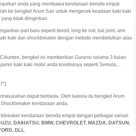
ganjurkan anda yang membawa kendaraan beroda empat
lah ke bengkel Arum Sari untuk mengecek keadaan kaki kaki
 yang tidak diinginkan.
antian part baru seperti tierod, long tie rod, bal joint, arm
kaki kaki dan shockbreaker dengan metode membetulkan atau
Cikunten, bengkel ini memberikan Garansi selama 3 bulan
njamin kaki kaki mobil anda kondisinya seperti Semula…
7″]
ermasalahan dapat berbeda. Oleh karena itu bengkel Arum
au Shockbreaker kendaraan anda.
ckbreaker kendaraan beroda empat dengan pelbagai variasi
ISUZU, DAIHATSU, BMW, CHEVROLET, MAZDA, DATSUN,
FORD, DLL
.