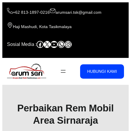
Skip
to
+62 813-1897-0216
arumsari.tsk@gmail.com
content
Haji Mashudi, Kota Tasikmalaya
Facebook
X
YouTube
WhatsApp
Instagram
Sosial Media :
HUBUNGI KAMI
Perbaikan Rem Mobil
Area Sirnaraja