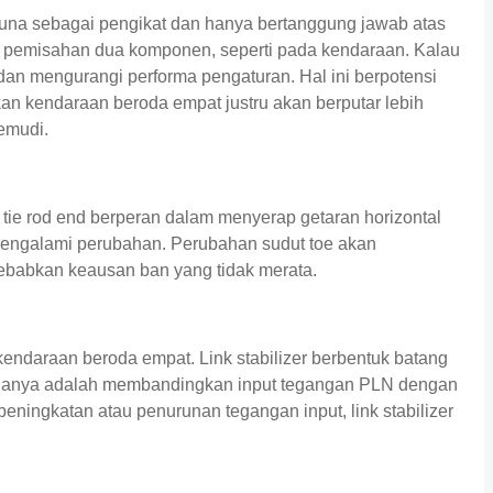
una sebagai pengikat dan hanya bertanggung jawab atas
h pemisahan dua komponen, seperti pada kendaraan. Kalau
dan mengurangi performa pengaturan. Hal ini berpotensi
n kendaraan beroda empat justru akan berputar lebih
emudi.
 tie rod end berperan dalam menyerap getaran horizontal
 mengalami perubahan. Perubahan sudut toe akan
ebabkan keausan ban yang tidak merata.
daraan beroda empat. Link stabilizer berbentuk batang
erjanya adalah membandingkan input tegangan PLN dengan
peningkatan atau penurunan tegangan input, link stabilizer