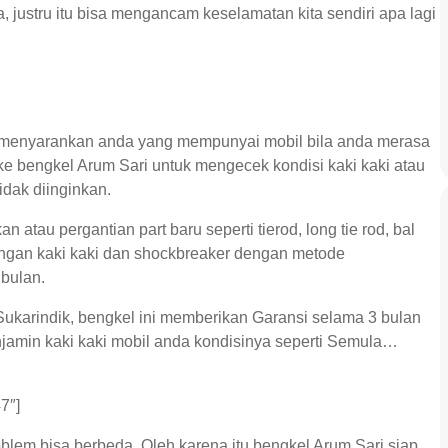
justru itu bisa mengancam keselamatan kita sendiri apa lagi
k menyarankan anda yang mempunyai mobil bila anda merasa
e bengkel Arum Sari untuk mengecek kondisi kaki kaki atau
idak diinginkan.
 atau pergantian part baru seperti tierod, long tie rod, bal
dengan kaki kaki dan shockbreaker dengan metode
bulan.
Sukarindik, bengkel ini memberikan Garansi selama 3 bulan
njamin kaki kaki mobil anda kondisinya seperti Semula…
7″]
oblem bisa berbeda. Oleh karena itu bengkel Arum Sari siap