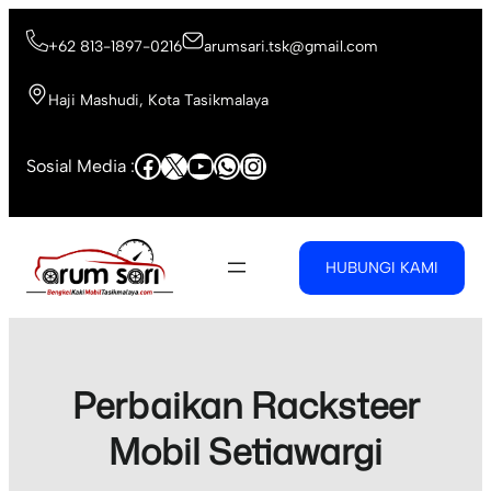
Skip
to
+62 813-1897-0216
arumsari.tsk@gmail.com
content
Haji Mashudi, Kota Tasikmalaya
Facebook
X
YouTube
WhatsApp
Instagram
Sosial Media :
HUBUNGI KAMI
Perbaikan Racksteer
Mobil Setiawargi