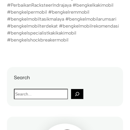
#PerbaikanRacksteerIndrajaya #bengkelkakimobil
#bengkelpermobil #bengkelremmobil
#bengkelmobiltasikmalaya #bengkelmobilarumsari
#bengkelmobilterdekat #bengkelmobilrekomendasi
#bengkelspecialistkakikakimobil
#bengkelshockbreakermobil
Search
S
e
a
r
c
h