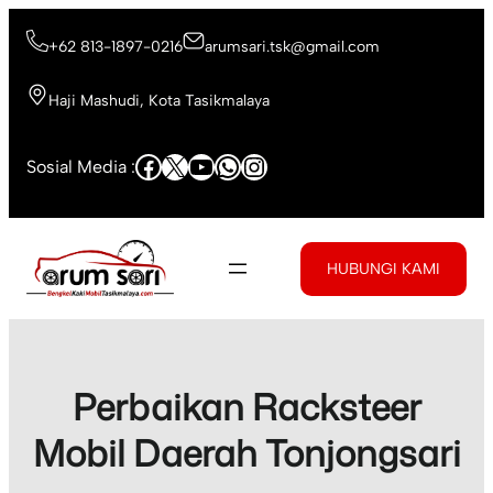
Skip
to
+62 813-1897-0216
arumsari.tsk@gmail.com
content
Haji Mashudi, Kota Tasikmalaya
Facebook
X
YouTube
WhatsApp
Instagram
Sosial Media :
HUBUNGI KAMI
Perbaikan Racksteer
Mobil Daerah Tonjongsari