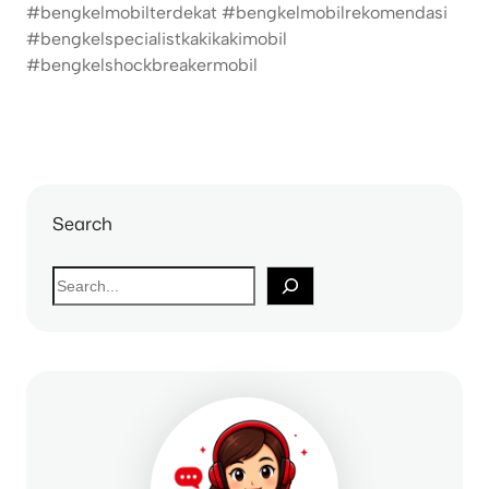
#bengkelmobilterdekat #bengkelmobilrekomendasi
#bengkelspecialistkakikakimobil
#bengkelshockbreakermobil
Search
S
e
a
r
c
h