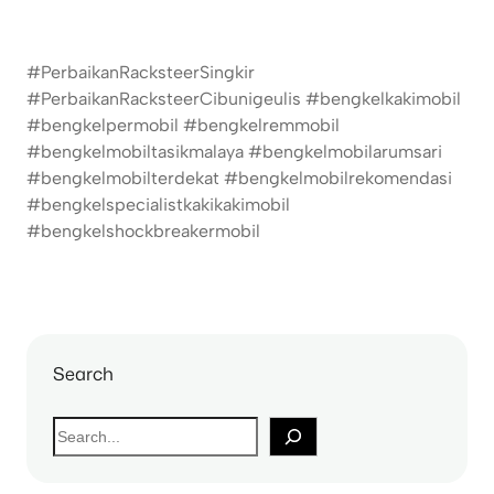
#PerbaikanRacksteerSingkir
#PerbaikanRacksteerCibunigeulis #bengkelkakimobil
#bengkelpermobil #bengkelremmobil
#bengkelmobiltasikmalaya #bengkelmobilarumsari
#bengkelmobilterdekat #bengkelmobilrekomendasi
#bengkelspecialistkakikakimobil
#bengkelshockbreakermobil
Search
S
e
a