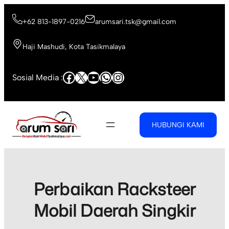
Skip
to
+62 813-1897-0216
arumsari.tsk@gmail.com
content
Haji Mashudi, Kota Tasikmalaya
Facebook
X
YouTube
WhatsApp
Instagram
Sosial Media :
HUBUNGI KAMI
Perbaikan Racksteer
Mobil Daerah Singkir