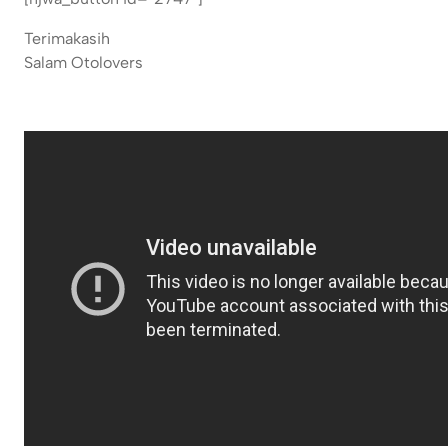
Terimakasih
Salam Otolovers