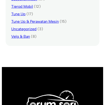
Tierod Mobil
(12)
Tune Up
(17)
Tune Up & Perawatan Mesin
(15)
Uncategorized
(3)
Velg & Ban
(8)