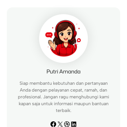
r
c
h
Putri Amanda
Siap membantu kebutuhan dan pertanyaan
Anda dengan pelayanan cepat, ramah, dan
profesional. Jangan ragu menghubungi kami
kapan saja untuk informasi maupun bantuan
terbaik.
Facebook
X
Dribbble
LinkedIn