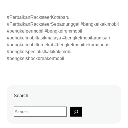
#PerbaikanRacksteerKotabaru
#PerbaikanRacksteerSepatnunggal #bengkelkakimobil
#bengkelpermobil #bengkelremmobil
#bengkelmobiltasikmalaya #bengkelmobilarumsari
#bengkelmobilterdekat #bengkelmobilrekomendasi
#bengkelspecialistkakikakimobil
#bengkelshockbreakermobil
Search
S
e
a