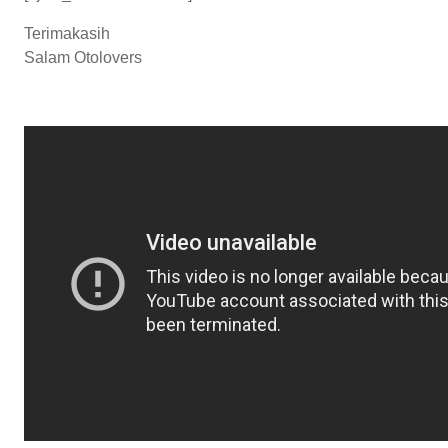
Terimakasih
Salam Otolovers