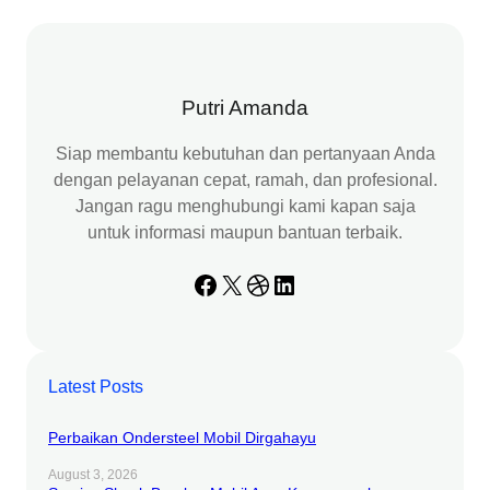
r
c
h
Putri Amanda
Siap membantu kebutuhan dan pertanyaan Anda
dengan pelayanan cepat, ramah, dan profesional.
Jangan ragu menghubungi kami kapan saja
untuk informasi maupun bantuan terbaik.
Facebook
X
Dribbble
LinkedIn
Latest Posts
Perbaikan Ondersteel Mobil Dirgahayu
August 3, 2026