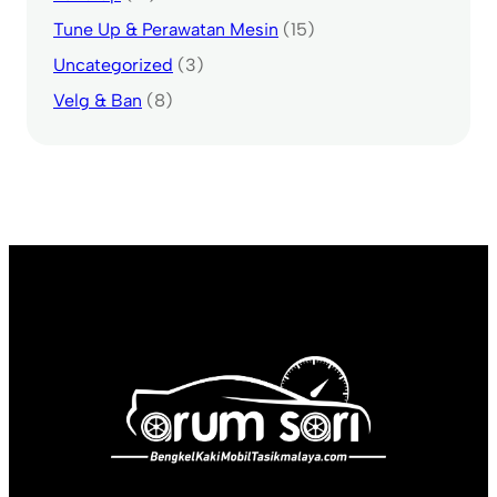
Tune Up & Perawatan Mesin
(15)
Uncategorized
(3)
Velg & Ban
(8)