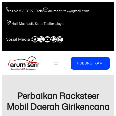
Skip
to
+62 813-1897-0216
arumsari.tsk@gmail.com
content
Haji Mashudi, Kota Tasikmalaya
Facebook
X
YouTube
WhatsApp
Instagram
Sosial Media :
HUBUNGI KAMI
Perbaikan Racksteer
Mobil Daerah Girikencana