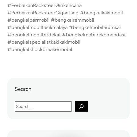
#PerbaikanRacksteerGirikencana
#PerbaikanRacksteerCigantang #bengkelkakimobil
#bengkelpermobil #bengkelremmobil
#bengkelmobiltasikmalaya #bengkelmobilarumsari
#bengkelmobilterdekat #bengkelmobilrekomendasi
#bengkelspecialistkakikakimobil
#bengkelshockbreakermobil
Search
S
e
a
r
c