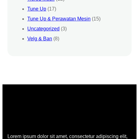
Tune Up
(17)
Tune Up & Perawatan Mesin
(15)
Uncategorized
(3)
Velg & Ban
(8)
Lorem ipsum dolor sit amet, consectetur adipiscing elit,