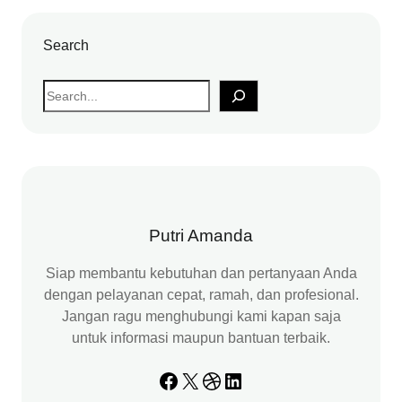
Search
S
e
a
r
c
h
Putri Amanda
Siap membantu kebutuhan dan pertanyaan Anda
dengan pelayanan cepat, ramah, dan profesional.
Jangan ragu menghubungi kami kapan saja
untuk informasi maupun bantuan terbaik.
Facebook
X
Dribbble
LinkedIn