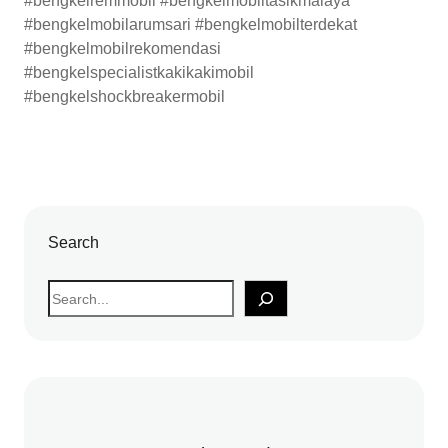
#bengkelremmobil #bengkelmobiltasikmalaya
#bengkelmobilarumsari #bengkelmobilterdekat
#bengkelmobilrekomendasi
#bengkelspecialistkakikakimobil
#bengkelshockbreakermobil
Search
S
e
a
r
c
h