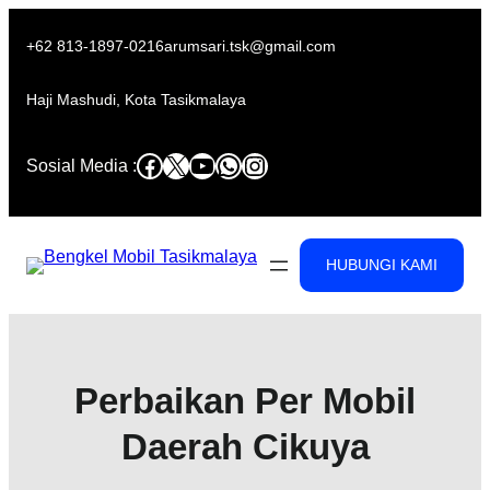
Skip
to
+62 813-1897-0216
arumsari.tsk@gmail.com
content
Haji Mashudi, Kota Tasikmalaya
Facebook
X
YouTube
WhatsApp
Instagram
Sosial Media :
HUBUNGI KAMI
Perbaikan Per Mobil
Daerah Cikuya