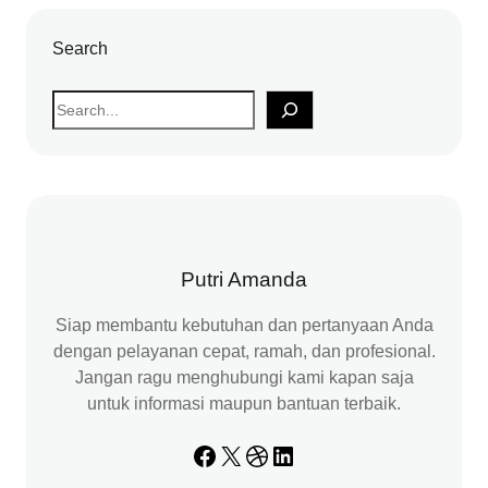
Search
S
e
a
r
c
h
Putri Amanda
Siap membantu kebutuhan dan pertanyaan Anda
dengan pelayanan cepat, ramah, dan profesional.
Jangan ragu menghubungi kami kapan saja
untuk informasi maupun bantuan terbaik.
Facebook
X
Dribbble
LinkedIn