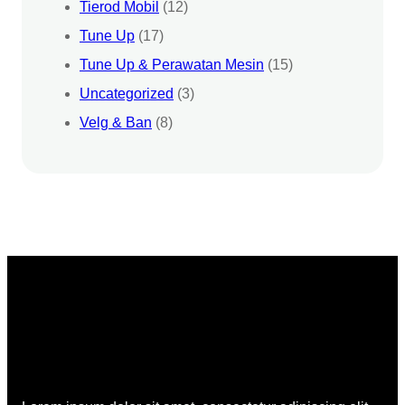
Tierod Mobil
(12)
Tune Up
(17)
Tune Up & Perawatan Mesin
(15)
Uncategorized
(3)
Velg & Ban
(8)