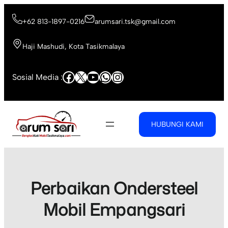
Skip
to
+62 813-1897-0216
arumsari.tsk@gmail.com
content
Haji Mashudi, Kota Tasikmalaya
Facebook
X
YouTube
WhatsApp
Instagram
Sosial Media :
HUBUNGI KAMI
Perbaikan Ondersteel
Mobil Empangsari