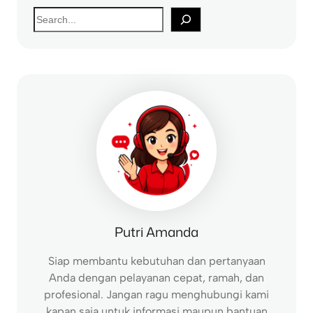
S
e
a
r
c
h
Putri Amanda
Siap membantu kebutuhan dan pertanyaan
Anda dengan pelayanan cepat, ramah, dan
profesional. Jangan ragu menghubungi kami
kapan saja untuk informasi maupun bantuan